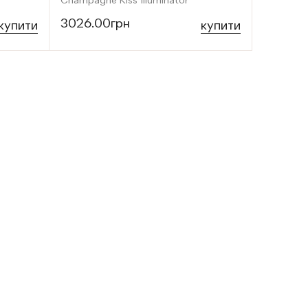
Champagne Kiss Illuminator
3026.00грн
купити
купити