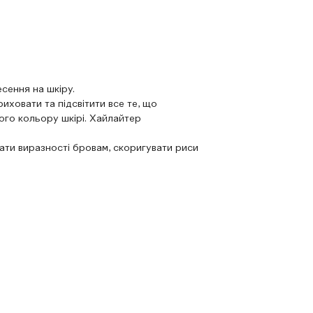
сення на шкіру.
иховати та підсвітити все те, що
ого кольору шкірі. Хайлайтер
ти виразності бровам, скоригувати риси