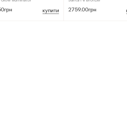
 Glow Illuminator
Santa Fe Bronzer
50грн
2759.00грн
купити