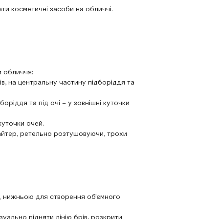
ати косметичні засоби на обличчі.
и обличчя:
ів, на центральну частину підборіддя та
ріддя та під очі – у зовнішні куточки
куточки очей.
лайтер, ретельно розтушовуючи, трохи
ід нижньою для створення об'ємного
зуально підняти лінію брів, розкрити