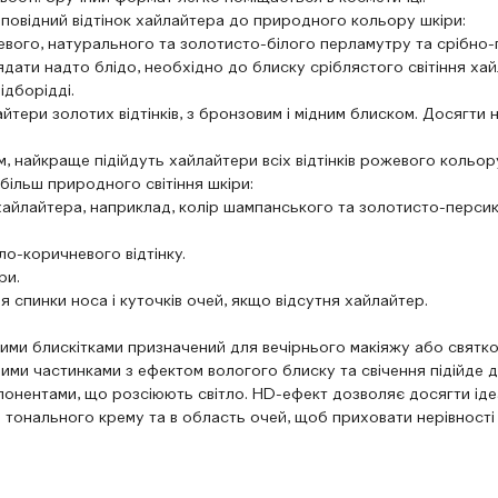
дповідний відтінок хайлайтера до природного кольору шкіри:
бежевого, натурального та золотисто-білого перламутру та срібно
глядати надто блідо, необхідно до блиску сріблястого світіння х
ідборідді.
лайтери золотих відтінків, з бронзовим і мідним блиском. Досягт
, найкраще підійдуть хайлайтери всіх відтінків рожевого кольор
більш природного світіння шкіри:
в хайлайтера, наприклад, колір шампанського та золотисто-перси
ло-коричневого відтінку.
ри.
 спинки носа і куточків очей, якщо відсутня хайлайтер.
:
ими блискітками призначений для вечірнього макіяжу або святк
ими частинками з ефектом вологого блиску та свічення підійде д
понентами, що розсіюють світло. HD-ефект дозволяє досягти ід
 тонального крему та в область очей, щоб приховати нерівності