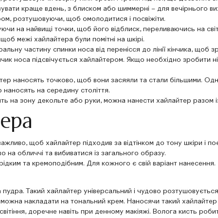
увати краще вдень, з блиском або шиммерні – для вечірнього ви
ром, розтушовуючи, щоб омолодитися і посвіжіти.
чи на найвищі точки, щоб його відблиск, переливаючись на світл
щоб межі хайлайтера були помітні на шкірі.
ральну частину спинки носа від перенісся до лінії кінчика, щоб
інчик носа підсвічується хайлайтером. Якщо необхідно зробити 
йтер наносять точково, щоб вони засяяли та стали більшими. Одн
р наносять на середину століття.
сять на зону декольте або руки, можна нанести хайлайтер разом і
тера
ажливо, щоб хайлайтер підходив за відтінком до тону шкіри і п
о на обличчі та вибиватися із загального образу.
рідким та кремоподібним. Для кожного є свій варіант нанесення.
пудра. Такий хайлайтер універсальний і чудово розтушовується н
можна накладати на тональний крем. Наносячи такий хайлайтер 
 світіння, доречне навіть при денному макіяжі. Волога кисть роби