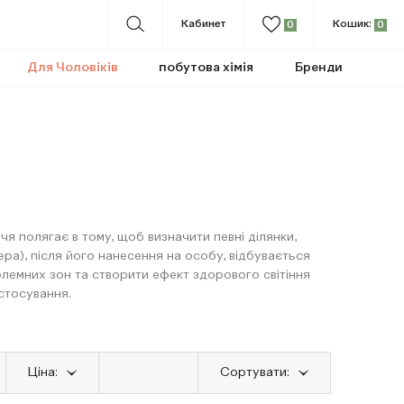
Кабинет
Кошик:
0
0
Для Чоловіків
побутова хімія
Бренди
чя полягає в тому, щоб визначити певні ділянки,
а), після його нанесення на особу, відбувається
блемних зон та створити ефект здорового світіння
стосування.
Ціна:
Сортувати: