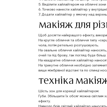
5. Виділити хайлайтером на обличчі зони 
6. Точково нанести хайлайтер у внутрішні
7. Додати хайлайтер у ямочку над верхнь
макіяж для рі
Щоб досягти найкращого ефекту, викорис
На кругле обличчя та обличчя типу «серц
чола, потім ретельно розтушовують.
На овальне обличчя хайлайтер наносять, 
очей та під брову, так погляд буде більш
На квадратне обличчя хайлайтер наносять
На трикутне обличчя необхідно затемнити
вище міжбрівної відстані та по спинці нос
техніка макія
Шість зон для корекції хайлайтером:
Губи. Збільшити їх обсяг можна світлим
ефекту.
Навколо брів світлий хайлайтер наносять,