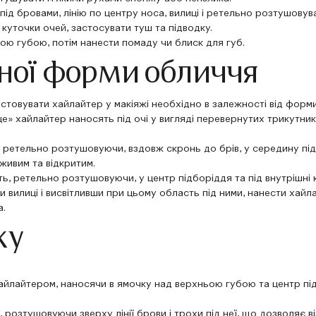
під бровами, лінію по центру носа, вилиці і ретельно розтушовув
 куточки очей, застосувати туш та підводку.
ою губою, потім нанести помаду чи блиск для губ.
зної форми обличчя
товувати хайлайтер у макіяжі необхідно в залежності від форм
е» хайлайтер наносять під очі у вигляді перевернутих трикутник
ретельно розтушовуючи, вздовж скронь до брів, у середину підбо
 живим та відкритим.
, ретельно розтушовуючи, у центр підборіддя та під внутрішні 
 вилиці і висвітливши при цьому область під ними, нанести хай
а.
жу
 хайлайтером, наносячи в ямочку над верхньою губою та центр п
 розтушовуючи зверху лінії брови і трохи під неї, що дозволяє ві