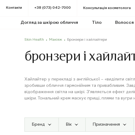
Контакти
+38 (073) 042-7000
Консультація косметолога
Догляд за шкірою обличчя
Тіло
Волосся
Skin Health
Макіяж
Бронзери і хайлайтери
бронзери і хайлай
Хайлайтер у перекладі з англійської – «виділити сві
зробивши обличчя гармонійним та привабливим. Завдя
відображення світла на шкірі. З'являється ефект дел
шкіри. Тональний крем маскує прищі, плями та вугри 
Бренд
Вік
Призначення