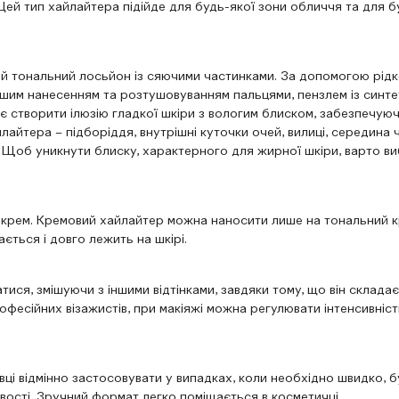
 Цей тип хайлайтера підійде для будь-якої зони обличчя та для б
ий тональний лосьйон із сяючими частинками. За допомогою рі
ьшим нанесенням та розтушовуванням пальцями, пензлем із синт
 створити ілюзію гладкої шкіри з вологим блиском, забезпечуюч
лайтера – підборіддя, внутрішні куточки очей, вилиці, середина 
 Щоб уникнути блиску, характерного для жирної шкіри, варто ви
-крем. Кремовий хайлайтер можна наносити лише на тональний к
ється і довго лежить на шкірі.
ся, змішуючи з іншими відтінками, завдяки тому, що він складає
рофесійних візажистів, при макіяжі можна регулювати інтенсивні
олівці відмінно застосовувати у випадках, коли необхідно швидко,
вості. Зручний формат легко поміщається в косметичці.