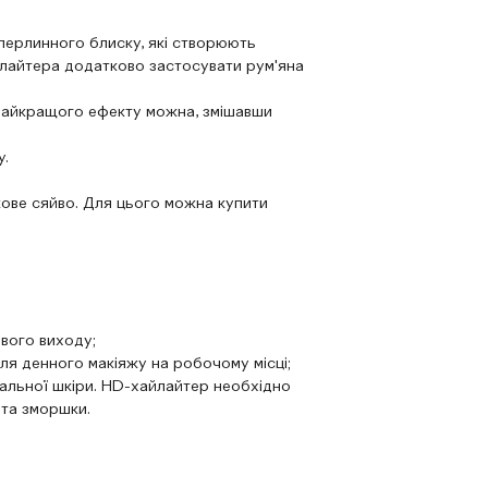
-перлинного блиску, які створюють
айлайтера додатково застосувати рум'яна
и найкращого ефекту можна, змішавши
у.
кове сяйво. Для цього можна купити
ового виходу;
ля денного макіяжу на робочому місці;
еальної шкіри. HD-хайлайтер необхідно
 та зморшки.