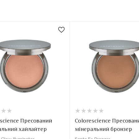
★
★
★
★
★
★
★
★
★
★
★
★
★
★
★
★
escience Пресований
Colorescience Пресован
альний хайлайтер
мінеральний бронзер