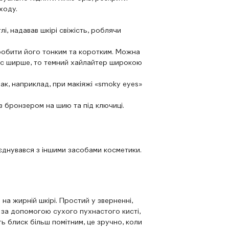
ходу.
і, надавав шкірі свіжість, роблячи
 зробити його тонким та коротким. Можна
ніс ширше, то темний хайлайтер широкою
ак, наприклад, при макіяжі «smoky eyes»
з бронзером на шию та під ключиці.
оєднувався з іншими засобами косметики.
а жирній шкірі. Простий у зверненні,
за допомогою сухого пухнастого кисті,
ть блиск більш помітним, це зручно, коли