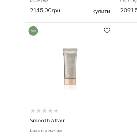
Бронзер
Morning
2145.00грн
2091.
купити
★
★
★
★
★
★
★
★
★
★
Smooth Affair
База під макіяж