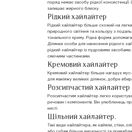
поряд немає засобу рідкої консистенції.
залишає жирного блиску.
Рідкий хайлайтер
Рідкий хайлайтер більше схожий на легк
природного світіння та кольору з подал
тонального крему. Рідка форма допомагає
Ділянки особи для нанесення рідкого хай
рідкий хайлайтер із пудровими засобами.
сяючими частинками.
Кремовий хайлайтер
Кремовий хайлайтер більше нагадує мус
для макіяжу великих ділянок, добре вбира
Розсипчастий хайлайтер
Розсипчастим хайлайтер легко користувати
речовин і компонентів. Він улюбленець п
кисті.
Щільний хайлайтер.
Такі види хайлайтера, як кайяли, стіки, 
або губам більше виразності та привабли