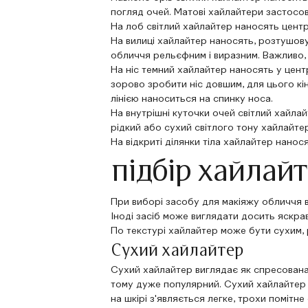
погляд очей. Матові хайлайтери застосов
На лоб світлий хайлайтер наносять цент
На вилиці хайлайтер наносять, розтушовую
обличчя рельєфним і виразним. Важливо, 
На ніс темний хайлайтер наносять у цент
зорово зробити ніс довшим, для цього к
лінією наноситься на спинку носа.
На внутрішні куточки очей світлий хайла
рідкий або сухий світлого тону хайлайте
На відкриті ділянки тіла хайлайтер нано
підбір хайлай
При виборі засобу для макіяжу обличчя в
Іноді засіб може виглядати досить яскрав
По текстурі хайлайтер може бути сухим, 
Сухий хайлайтер
Сухий хайлайтер виглядає як спресована 
тому дуже популярний. Сухий хайлайтер 
на шкірі з'являється легке, трохи помітне