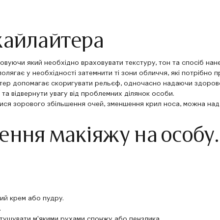
хайлайтера
овуючи який необхідно враховувати текстуру, тон та спосіб нане
олягає у необхідності затемнити ті зони обличчя, які потрібно пр
айтер допомагає скоригувати рельєф, одночасно надаючи здоров
та відвернути увагу від проблемних ділянок особи.
ся зорового збільшення очей, зменшення крил носа, можна нада
ення макіяжу на особу.
ий крем
або пудру.
.
зтушувати м'якими рухами спонжу або пензлика.