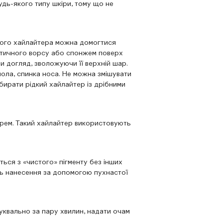
удь-якого типу шкіри, тому що не
дкого хайлайтера можна домогтися
етичного ворсу або спонжем поверх
и догляд, зволожуючи її верхній шар.
чола, спинка носа. Не можна змішувати
бирати рідкий хайлайтер із дрібними
рем. Такий хайлайтер використовують
ться з «чистого» пігменту без інших
сть нанесення за допомогою пухнастої
 буквально за пару хвилин, надати очам