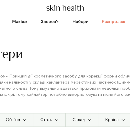
Макіяж
Здоров'я
Набори
Розпродаж
тери
тлом». Принцип дії косметичного засобу для корекції форми облич
ки наявності у складі хайлайтера мерехтливих частинок (шиммер
ікатного сяйва. Тому візуально вдається приховати недоліки про
на шкірі, тому хайлайтер потрібно використовувати після його за
Об `єм
Стать
Cклад
Країна