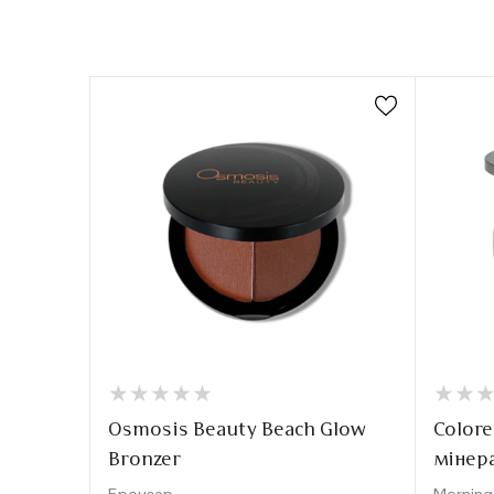
★
★
★
★
★
★
★
★
★
★
★
★
★
★
Osmosis Beauty Beach Glow
Color
Bronzer
мінер