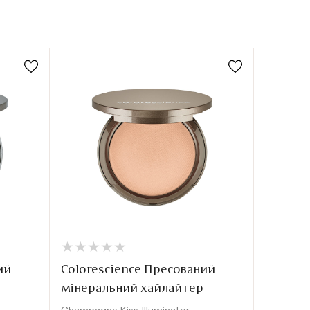
★
★
★
★
★
★
★
★
★
★
ий
Colorescience Пресований
мінеральний хайлайтер