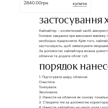
2840.00грн
купити
застосування 
Хайлайтер – косметичний засіб, використ
Головне завдання при виконанні макіяжу п
необхідно підкреслити. Крім того, хайл
застосовують, щоб замаскувати зморшки 
За допомогою хайлайтера можна домогти
обличчя та додати обсяг губ.
порядок нанес
1. Підготувати шкіру обличчя:
Очистити.
Тонізувати.
Зволожити.
2. Нанести на обличчя як основу
тональн
3. Створити тіні за допомогою
коректора
4. Нанести хайлайтер на центр чола і ро