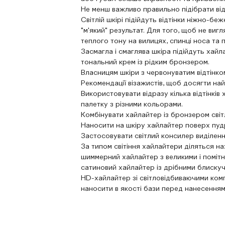
Не менш важливо правильно підібрати ві
Світлій шкірі підійдуть відтінки ніжно-
"м'який" результат. Для того, щоб не ви
теплого тону на вилицях, спинці носа та п
Засмагла і смаглява шкіра підійдуть хай
тональний крем із рідким бронзером.
Власницям шкіри з червонуватим відтінком
Рекомендації візажистів, щоб досягти най
Використовувати відразу кілька відтінкі
палетку з різними кольорами.
Комбінувати хайлайтер із бронзером світ
Наносити на шкіру хайлайтер поверх пуд
Застосовувати світлий консилер виділення
За типом світіння хайлайтери діляться на
шиммерний хайлайтер з великими і помітн
сатиновий хайлайтер із дрібними блискуч
HD-хайлайтер зі світловідбиваючими ком
наносити в якості бази перед нанесенням