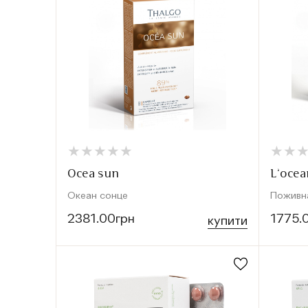
★
★
★
★
★
★
★
★
★
★
★
★
★
★
Ocea sun
L’ocea
Океан сонце
Поживн
2381.00грн
1775.
купити