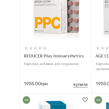
★
★
★
★
★
★
★
★
★
★
★
★
★
★
REDUCER Plus Innoaesthetics
AGE C
Харчова добавка для схуднення
Харчов
організ
1955.00грн
1955.
купити