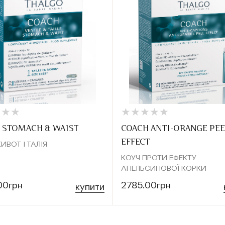
★
★
★
★
★
★
★
★
★
★
★
★
★
★
★
★
 STOMACH & WAIST
COACH ANTI-ORANGE PEE
EFFECT
ИВОТ І ТАЛІЯ
КОУЧ ПРОТИ ЕФЕКТУ
АПЕЛЬСИНОВОЇ КОРКИ
00грн
2785.00грн
купити