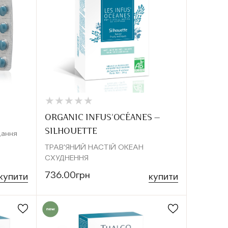
★
★
★
★
★
★
★
★
★
★
ORGANIC INFUS’OCÉANES —
SILHOUETTE
дання
ТРАВ'ЯНИЙ НАСТІЙ ОКЕАН
СХУДНЕННЯ
736.00грн
купити
купити