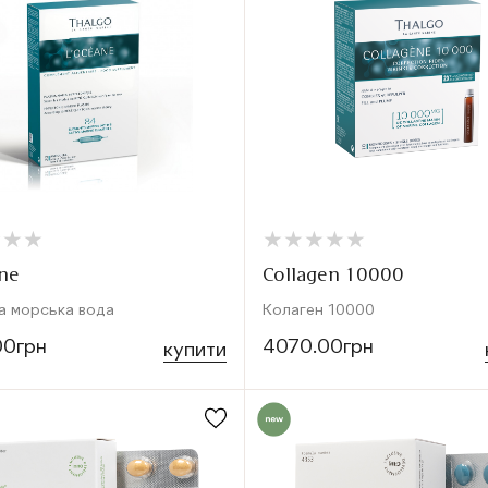
★
★
★
★
★
★
★
★
★
★
★
★
★
★
★
★
ne
Collagen 10000
а морська вода
Колаген 10000
00грн
4070.00грн
купити