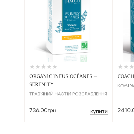
★
★
★
★
★
★
★
★
★
★
★
★
★
★
ORGANIC INFUS’OCÉANES —
COACH
SERENITY
КОУЧ Ж
ТРАВ'ЯНИЙ НАСТІЙ РОЗСЛАБЛЕННЯ
736.00грн
2410.
купити