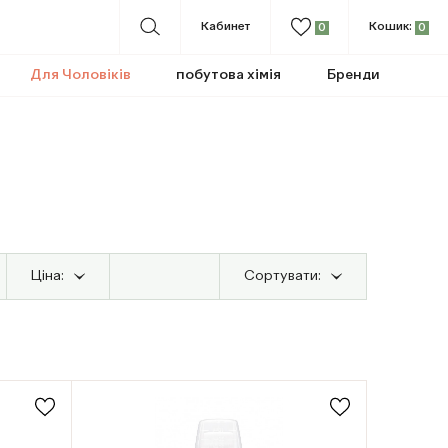
Кабинет
Кошик:
0
0
Для Чоловіків
побутова хімія
Бренди
Ціна:
Сортувати: