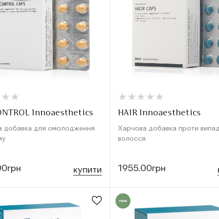
★
★
★
★
★
★
★
★
★
★
★
★
★
★
★
★
ONTROL Innoaesthetics
HAIR Innoaesthetics
а добавка для омолодження
Харчова добавка проти випа
му
волосся
00грн
1955.00грн
купити