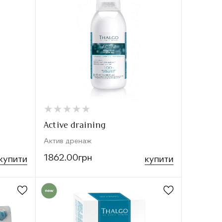
★
★
★
★
★
★
★
★
★
★
Active draining
Актив дренаж
1862.00грн
купити
купити