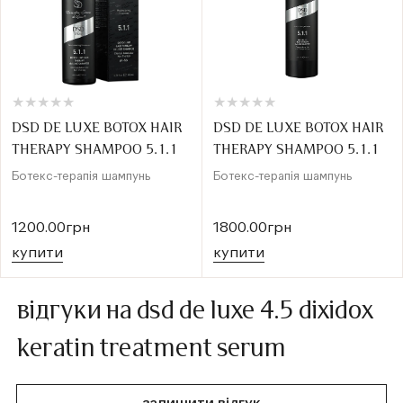
★
★
★
★
★
★
★
★
★
★
★
★
★
★
★
★
★
★
★
★
DSD DE LUXE BOTOX HAIR
DSD DE LUXE BOTOX HAIR
THERAPY SHAMPOO 5.1.1
THERAPY SHAMPOO 5.1.1
Ботекс-терапія шампунь
Ботекс-терапія шампунь
1200.00грн
1800.00грн
купити
купити
відгуки на dsd de luxe 4.5 dixidox
keratin treatment serum