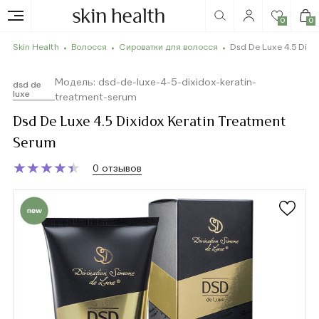
0
0
Skin Health
Волосся
Сироватки для волосся
Dsd De Luxe 4.5 Dixi
Модель: dsd-de-luxe-4-5-dixidox-keratin-
dsd de
luxe
treatment-serum
Dsd De Luxe 4.5 Dixidox Keratin Treatment
Serum
★
★
★
★
★
★
★
★
★
★
0 отзывов