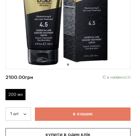
2100.00
грн
Є в наявності
200 мл
т
о
в
а
р
д
о
д
а
н
о
в
к
о
ш
и
к
купити в один клік