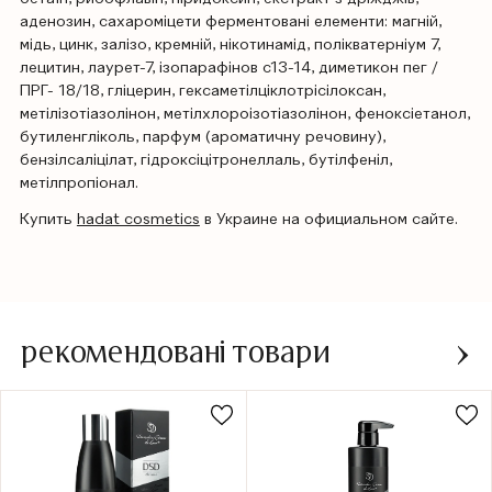
аденозин, сахароміцети ферментовані елементи: магній,
мідь, цинк, залізо, кремній, нікотинамід, полікватерніум 7,
лецитин, лаурет-7, ізопарафінов c13-14, диметикон пег /
ПРГ- 18/18, гліцерин, гексаметілціклотрісілоксан,
метілізотіазолінон, метілхлороізотіазолінон, феноксіетанол,
бутиленгліколь, парфум (ароматичну речовину),
бензілсаліцілат, гідроксіцітронеллаль, бутілфеніл,
метілпропіонал.
Купить
hadat cosmetics
в Украине на официальном сайте.
рекомендовані товари