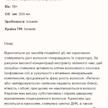
Вік:
18+
Об `єм:
200 мл
Зроблено в:
Іспанія
Країна ТМ:
Іспанія
Опис
Відноситься до засобів подвійної дії, які одночасно
стимулюють ріст волосся і покращують їх структуру. За
рахунок високої концентрації екстракту зеленого чаю, цей
лосьйон стимулює активність клітин волосяного сосочка.
Ізофлавони сої, в сукупності з вітамінно-мінеральним
комплексом, продовжують фазу росту волосся. «Летючі»
або «випаровуються» силікони надають волоссю блиск,
м'якість і обсяг, при цьому не накопичуються в волоссі.
Кератин має високу субстантивне і сприяє швидкому
відновленню пошкодженого волосся. Аденозин, що
міститься в наносоми, стимулює синтез ДНК, а також