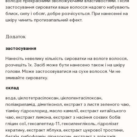
володіє прекрасними зволожуючими властивостями. Після
застосування сироватки ваше волосся надовго набувають
блиск, силу і обсяг, добре розчісується. При нанесенні на
шкіру чинить протизапальний ефект.
Додаток
застосування
Нанесіть невелику кількість сироватки на вологе волосся,
розчешіть їх. Засіб може бути нанесено також і на шкіру
голови. Може застосовуватися на сухе волосся. Чи не
змивайте сироватку.
склад
вода, ціклотетрасілоксан, ціклопентасілоксан,
поліакриламід, діметіконол, екстракт з листя зеленого чаю,
тіаміну гідрохлорид, масло камелії, екстракт китайського
чаю, екстракт лимона, екстракт з насіння соєвих бобів
гліцин сої, гексапептид-11, гексиленгліколь, гідролізат
кератину, екстракт яблука, екстракт цукрової тростини,
бетаїн, рибофлавін, піридоксин, екстракт з дріжджів,