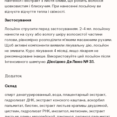
пантенол і екстракт з листя оливи, що робить волосся
шовковистим і блискучим. При нанесенні лосьйону ви
відчуєте відчуття тепла і свіжості.
Застосування
Лосьйон струсити перед застосуванням. 2-4 мл. лосьйону
нанести на суху або вологу шкіру волосистої частини
голови, рівномірно розподілити м'якими масажними рухами.
Щоб активні компоненти виявили лікувальну дію, лосьйон
не змивати. Курс лікування 4 місяці, якщо лікарем не
рекомендоване інакше. Використовуйте цей лосьйон після
Інтенсивного шампуню
Діксідокс Де Люкс № 3.1.
Додаток
Склад
спирт денатурированный, вода, плацентарный экстракт,
гидролизат ДНК, экстракт конского каштана, аскорбил
пальмитат, биотин, экстракт листьев крапивы двудомной,
цистеин, гидролизат РНК, инозитол, метионин, экстракт
листьев оливы европейской, пантенол, ретинол пальмитат,