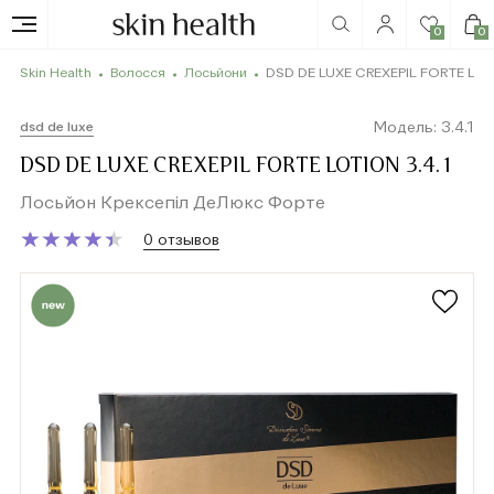
0
0
Skin Health
Волосся
Лосьйони
DSD DE LUXE CREXEPIL FORTE LOTI
Модель: 3.4.1
dsd de luxe
DSD DE LUXE CREXEPIL FORTE LOTION 3.4.1
Лосьйон Крексепіл ДеЛюкс Форте
★
★
★
★
★
★
★
★
★
★
0 отзывов