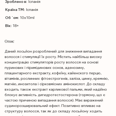
Зроблено в:
Іспанія
Країна ТМ:
Іспанія
Об `єм:
10x10ml
Вік:
18+
Опис
Даний лосьйон розроблений для зниження випадання
волосся і стимуляції їх росту. Містить найбільш високу
концентрацію стимуляторів росту волосся на основі
пуринових і піримідинових основ, аденозину,
плацентарного екстракту, кофеїну, кайенского перцю,
вітамінів, рослинних фітоестрогенів, заліза, цинку, кремнію,
магнію, инозитола і сірковмісних амінокислот. До складу
входить також екстракт карликової пальми, який надійно
блокує активність дигидротестостерона (гормону, що є
частою причиною випадання волосся). Має виражений
судинорозширювальний ефект. Позитивно впливає на
структуру волосся, так як до складу лосьйону ходить