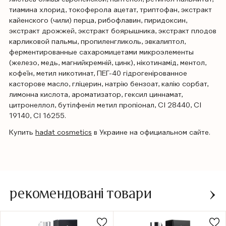
тиамина хлорид, токоферола ацетат, триптофан, экстракт
кайенского (чили) перца, рибофлавин, пиридоксин,
экстракт дрожжей, экстракт боярышника, экстракт плодов
карликовой пальмы, пропиленгликоль, эвкалиптол,
ферментированные сахаромицетами микроэлементы
(железо, медь, магнийкремній, цинк), нікотинамід, ментол,
кофеїн, метил никотинат, ПЕГ-40 гідрогенірованное
касторове масло, гліцерин, натрію бензоат, калію сорбат,
лимонна кислота, ароматизатор, гексил циннамат,
цитронеллол, бутілфеніл метил пропіонал, CI 28440, CI
19140, CI 16255.
Купить
hadat cosmetics
в Украине на официальном сайте.
рекомендовані товари