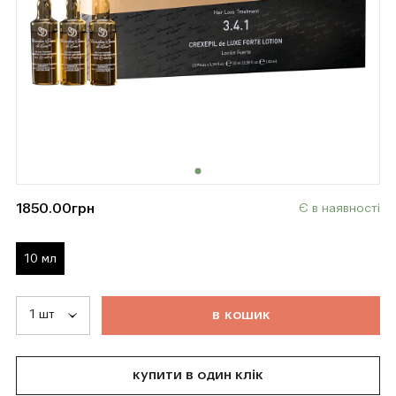
1850.00
грн
Є в наявності
10 мл
т
о
в
а
р
д
о
д
а
н
о
в
к
о
ш
и
к
купити в один клік