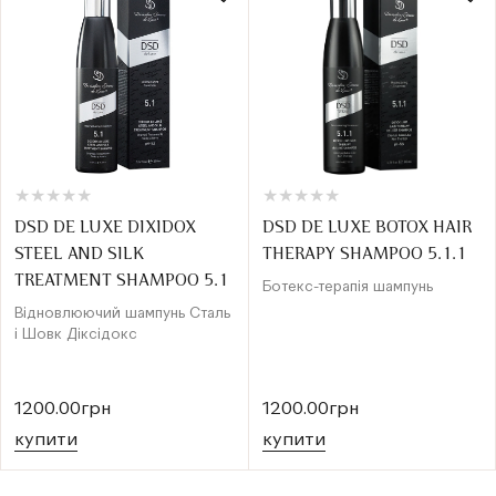
★
★
★
★
★
★
★
★
★
★
★
★
★
★
★
★
★
★
★
★
DSD DE LUXE DIXIDOX
DSD DE LUXE BOTOX HAIR
STEEL AND SILK
THERAPY SHAMPOO 5.1.1
TREATMENT SHAMPOO 5.1
Ботекс-терапія шампунь
Відновлюючий шампунь Сталь
і Шовк Діксідокс
1200.00грн
1200.00грн
купити
купити