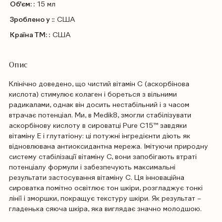
Об'єм: :
15 мл
Зроблено у ::
США
Країна ТМ: :
США
Опис
Клінічно доведено, що чистий вітамін С (аскорбінова
кислота) стимулює колаген і бореться з вільними
радикалами, однак він досить нестабільний і з часом
втрачає потенціал. Ми, в Medik8, змогли стабілізувати
аскорбінову кислоту в сироватці Pure C15™ завдяки
вітаміну Е і глутатіону: ці потужні інгредієнти діють як
відновлювана антиоксидантна мережа. Імітуючи природну
систему стабілізації вітаміну С, вони запобігають втраті
потенціалу формули і забезпечують максимальні
результати застосування вітаміну С. Ця інноваційна
сироватка помітно освітлює тон шкіри, розгладжує тонкі
лінії і зморшки, покращує текстуру шкіри. Як результат –
гладенька сяюча шкіра, яка виглядає значно молодшою.