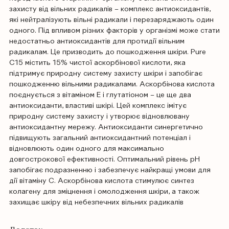
захисту від вільних радикалів – комплекс антиоксидантів,
які нейтралізують вільні радикали і перезаряджають один
одного. Під впливом різних факторів у організмі може стати
недостатньо антиоксидантів для протидії вільним
радикалам. Це призводить до пошкодження шкіри. Pure
C15 містить 15% чистої аскорбінової кислоти, яка
підтримує природну систему захисту шкіри і запобігає
пошкодженню вільними радикалами. Аскорбінова кислота
поєднується з вітаміном Е і глутатіоном – це ще два
антиоксиданти, властиві шкірі. Цей комплекс імітує
природну систему захисту і утворює відновлювану
антиоксидантну мережу. Антиоксиданти синергетично
підвищують загальний антиоксидантний потенціал і
відновлюють один одного для максимально
довгострокової ефективності. Оптимальний рівень рН
запобігає подразненню і забезпечує найкращі умови для
дії вітаміну С. Аскорбінова кислота стимулює синтез
колагену для зміцнення і омолодження шкіри, а також
захищає шкіру від небезпечних вільних радикалів