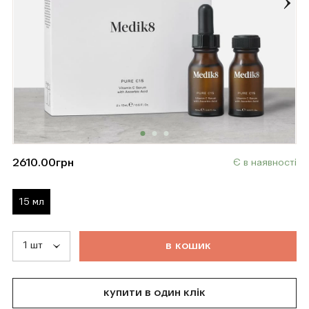
2610.00
грн
Є в наявності
15 мл
т
о
в
а
р
д
о
д
а
н
о
в
к
о
ш
и
к
купити в один клік