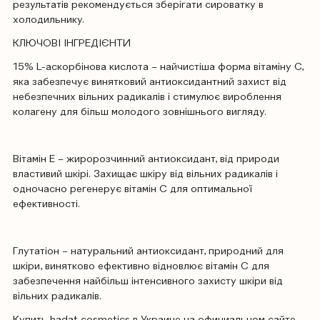
результатів рекомендується зберігати сироватку в
холодильнику.
КЛЮЧОВІ ІНГРЕДІЄНТИ
15% L-аскорбінова кислота – найчистіша форма вітаміну С,
яка забезпечує винятковий антиоксидантний захист від
небезпечних вільних радикалів і стимулює вироблення
колагену для більш молодого зовнішнього вигляду.
Вітамін E – жиророзчинний антиоксидант, від природи
властивий шкірі. Захищає шкіру від вільних радикалів і
одночасно регенерує вітамін С для оптимальної
ефективності.
Глутатіон – натуральний антиоксидант, природний для
шкіри, винятково ефективно відновлює вітамін С для
забезпечення найбільш інтенсивного захисту шкіри від
вільних радикалів.
Купить
hadat cosmetics
в Украине на официальном сайте.