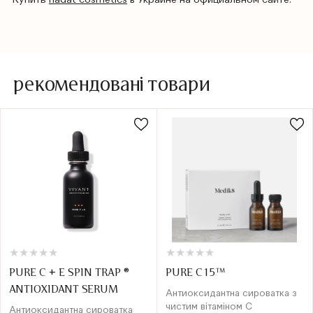
рекомендовані товари
★
★
★
★
★
★
★
★
★
★
★
★
★
★
★
★
★
★
★
★
PURE C + E SPIN TRAP ®
PURE C15™
ANTIOXIDANT SERUM
Антиоксидантна сироватка з
чистим вітаміном С
Антиоксидантна сироватка