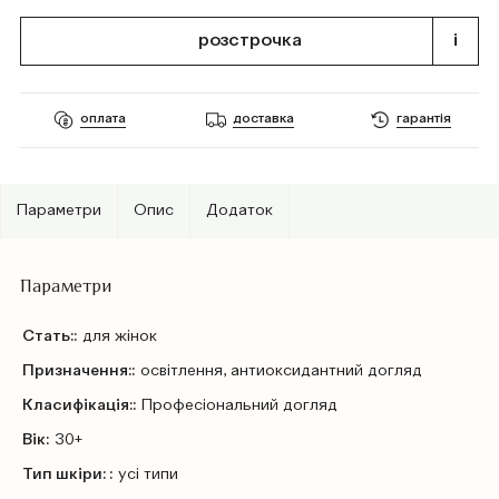
розстрочка
i
оплата
доставка
гарантія
Параметри
Опис
Додаток
Параметри
Стать::
для жінок
Призначення::
освітлення, антиоксидантний догляд
Класифікація::
Профеcіональний догляд
Вік:
30+
Тип шкіри: :
усі типи