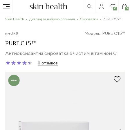
0
0
Skin Health
Догляд за шкірою обличчя
Сироватки
PURE C15™
Модель: PURE C15™
medik8
PURE C15™
Антиоксидантна сироватка з чистим вітаміном С
★
★
★
★
★
★
★
★
★
★
0 отзывов