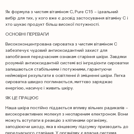
Як формула з чистим вітаміном С, Pure C15 – ідеальний
вибір для тих, у кого вже є досвід застосування вітаміну С і
хто шукає продукт більш високої потужності.
ОСНОВНІ ПЕРЕВАГИ
Висококонцентрована сироватка з чистим вітаміном С
забезпечує чудовий антиоксидантний захист для
запобігання передчасним ознакам старіння шкіри. Завдяки
розумній антиоксидантній системі всі інгредієнти сироватки
залишаються стабільними і потужними, гарантуючи
неймовірні результати в освітленні й зміцненні шкіри. Легка
сироватка швидко поглинається, миттєво заряджає
енергією, насичує і живить шкіру.
ЯК ЦЕ ПРАЦЮЄ
Наша шкіра постійно піддається впливу вільних радикалів –
високореактивних молекул з неспареним електроном. Вони
можуть вступати в реакцію з клітинами організму,
заподіюючи шкоду, яка в кінцевому підсумку призводить до
передчасного старіння. У організму є власна система