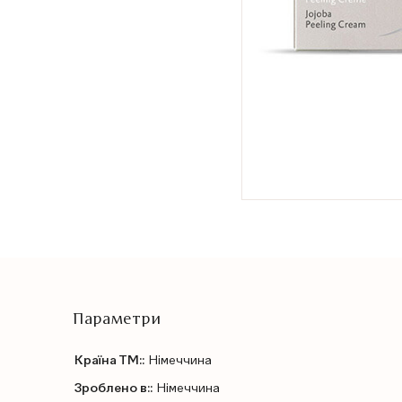
Параметри
Країна ТМ::
Німеччина
Зроблено в::
Німеччина