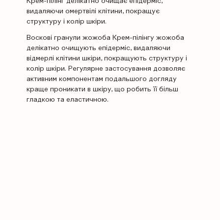
Крем-пілінг делікатно очищає епідерміс,
видаляючи омертвілі клітини, покращує
структуру і колір шкіри.
Воскові гранули жожоба Крем-пілінгу жожоба
делікатно очищують епідерміс, видаляючи
відмерлі клітини шкіри, покращують структуру і
колір шкіри. Регулярне застосування дозволяє
активним компонентам подальшого догляду
краще проникати в шкіру, що робить її більш
гладкою та еластичною.