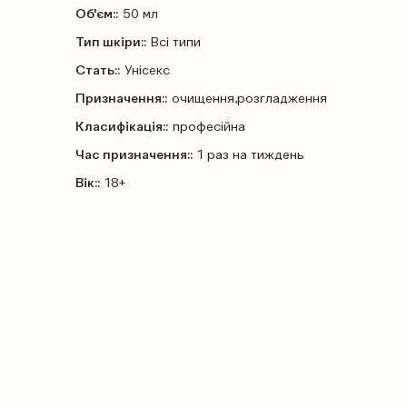
Об'єм::
50 мл
Тип шкіри::
Всі типи
Стать::
Унісекс
Призначення::
очищення,розгладження
Класифікація::
професійна
Час призначення::
1 раз на тиждень
Вік::
18+