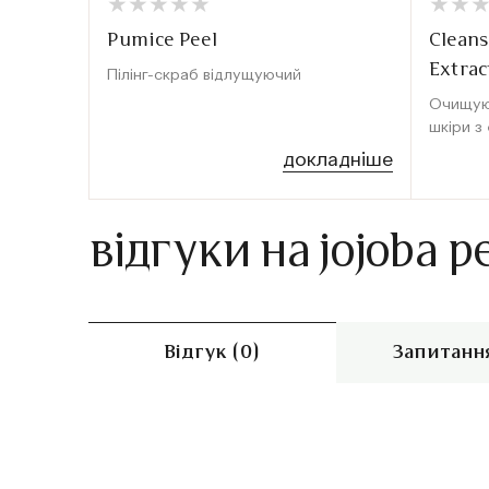
★
★
★
★
★
★
★
★
★
★
★
★
★
★
Pumice Peel
Cleans
Extrac
Пілінг-скраб відлущуючий
Очищую
шкіри з
докладніше
відгуки на jojoba p
Відгук (0)
Запитання