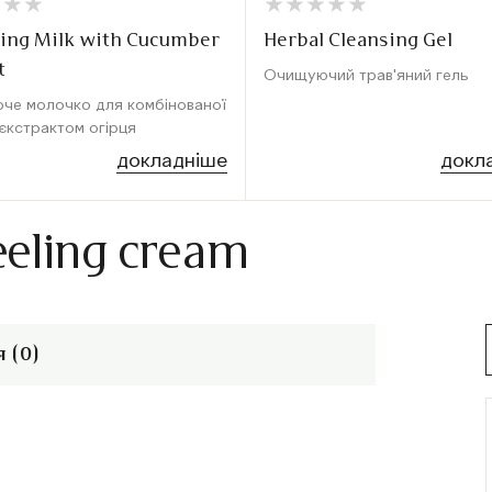
★
★
★
★
★
★
★
★
★
★
★
★
★
★
★
★
ing Milk with Cucumber
Herbal Cleansing Gel
t
Очищуючий трав'яний гель
че молочко для комбінованої
 єкстрактом огірця
докладніше
докл
eeling cream
 (0)