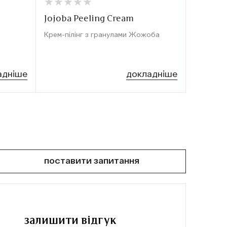
★
★
★
★
★
★
★
★
★
★
★
★
★
★
★
★
Jojoba Peeling Cream
Hamamel
Крем-пілінг з гранулами Жожоба
Тонік дл
гамамелі
адніше
докладніше
поставити запитання
залишити відгук