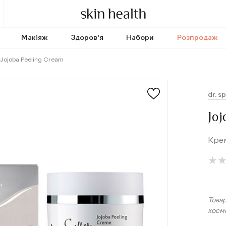
Макіяж
Здоров'я
Набори
Розпродаж
Jojoba Peeling Cream
dr. sp
Joj
Крем
★
★
Товар
косм