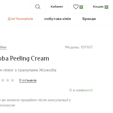
Кабинет
Кошик:
0
0
Для Чоловіків
побутова хімія
Бренди
iller
Модель: 101107
oba Peeling Cream
-пілінг з гранулами Жожоба
★
★
★
★
★
★
★
★
0 отзывов
Є в наявності
 ви можете придбати після консультації з
етологом