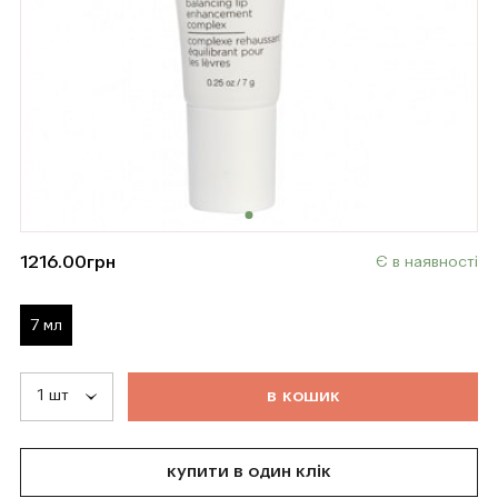
1216.00
грн
Є в наявності
7 мл
т
о
в
а
р
д
о
д
а
н
о
в
к
о
ш
и
к
купити в один клік