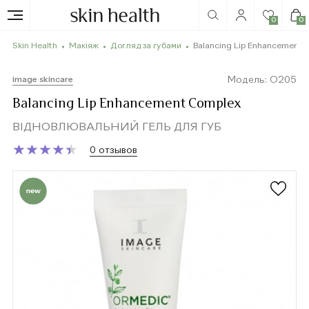
0
0
Skin Health
Макіяж
Догляд за губами
Balancing Lip Enhancement 
Модель: O205
image skincare
Balancing Lip Enhancement Complex
ВІДНОВЛЮВАЛЬНИЙ ГЕЛЬ ДЛЯ ГУБ
★
★
★
★
★
★
★
★
★
★
0 отзывов