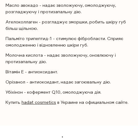
Масло авокадо - надає зволожуючу, омолоджуючу,
розгладжуючу і протизапальну дію.
Ателоколлаген - розгладжує зморшки, робить шкіру губ
більш щільною.
Пальміто трипептид-1 - стимулює фібробласти. Сприяє
омолодженню і відновленню шкіри губ.
Молочна кислота - надає зволожуючу, оновлюючу і
протизапальну дію.
Вітамін Е - антиоксидант.
Орізанол - антиоксидант, надає загоювальну дію.
Убіхінон - кофермент Q10, омолоджуюча дія.
Купить
hadat cosmetics
в Украине на официальном сайте.