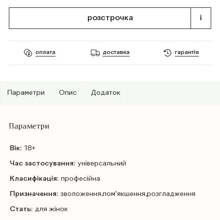
розстрочка
i
оплата
доставка
гарантія
Параметри
Опис
Додаток
Параметри
Вік:
18+
Час застосування:
універсальний
Класифікація:
професійна
Призначення:
зволоження,пом'якшення,розгладження
Стать:
для жінок