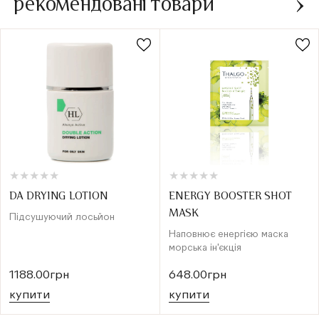
рекомендовані товари
★
★
★
★
★
★
★
★
★
★
★
★
★
★
★
★
★
★
★
★
DA DRYING LOTION
ENERGY BOOSTER SHOT
MASK
Підсушуючий лосьйон
Наповнює енергією маска
морська ін'єкція
1188.00грн
648.00грн
купити
купити