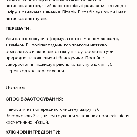
антиоксидантом, який вловлює вільні радикали і захищає
шкіру з ознаками в'янення. Вітамін Е стабілізує жири і має
антиоксидантну дію.
ПЕРЕВАГИ:
Ультра-зволожуюча формула гелю з маслом авокадо,
вітаміном Е і поліпептидним комплексом миттєво
розгладжує й відновлює ніжну шкіру, роблячи губи
природно наповненими і блискучими. Постійне
використання підвищує рівень колагену в шкірі губ.
Перешкоджає пересихання.
Додаток
СПОСІБ ЗАСТОСУВАННЯ:
Наносити на попередньо очищену шкіру губ.
Використовуйте для купірування запальних процесів після
косметичних ін'єкцій.
КЛЮЧОВІ ІНГРЕДІЄНТИ: