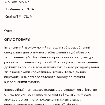
Об `єм:
7,39 мл
Зроблено в:
США
Країна ТМ:
США
Опис
ОПИС ТОВАРУ:
Інтенсивний зволожуючий гель для губ розроблений
спеціально для оптичного збільшення та дбайливого
зволоження губ. Постійне використання гелю підвищує
рівень зволоженості губ на 40%, стимулює розгладження
дрібних зморшок в зоні навколо губ, знімає роздратування,
які є наслідками косметичних ін'єкцій. Гель відмінно
підходить в якості доглядового засобу за сухими і
зневодненими губами.
Інноваційний пептид, що входить до складу гелю, істотно
стимулює синтез глікозаміногліканів і колагену. Масло
авокадо органічного походження живить шкіру
ненасиченими жирними кислотами. Убіхінон є