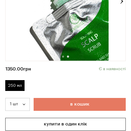
1350.00
грн
Є в наявності
250 мл
т
о
в
а
р
д
о
д
а
н
о
в
к
о
ш
и
к
купити в один клік