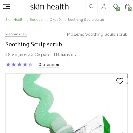
0
0
Skin Health
Волосся
Скраби
Soothing Sculp scrub
Модель: Soothing Sculp scrub
xiaomoxuan
Soothing Sculp scrub
Очищаючий Скраб - Шампунь
★
★
★
★
★
★
★
★
★
★
0 отзывов