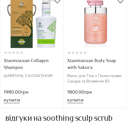
★
★
★
★
★
★
★
★
★
★
★
★
★
★
★
★
★
★
★
★
Xiaomoxuan Collagen
Xiaomoxuan Body Soap
Shampoo
with Sakura
ШАМПУНЬ З КОЛАГЕНОМ
Мило для Тіла з Пелюстками
Сакури та Вітаміном B3
1980.00грн
1800.00грн
купити
купити
відгуки на soothing sculp scrub