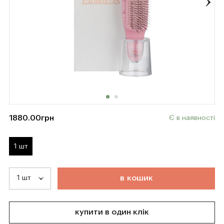
1880.00
грн
Є в наявності
1 шт
т
о
в
а
р
д
о
д
а
н
о
в
к
о
ш
и
к
купити в один клік