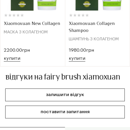
★
★
★
★
★
★
★
★
★
★
★
★
★
★
★
★
★
★
★
★
Xiaomoxuan New Collagen
Xiaomoxuan Collagen
Shampoo
МАСКА З КОЛАГЕНОМ
ШАМПУНЬ З КОЛАГЕНОМ
2200.00грн
1980.00грн
купити
купити
відгуки на fairy brush xiamoxuan
залишити відгук
поставити запитання