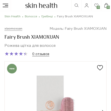
0
0
Skin Health
Волосся
Гребінці
Fairy Brush XIAMOXUAN
Модель: Fairy Brush XIAMOXUAN
xiaomoxuan
Fairy Brush XIAMOXUAN
Рожева щітка для волосся
★
★
★
★
★
★
★
★
★
★
0 отзывов