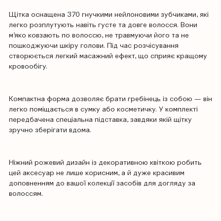
Щітка оснащена 370 гнучкими нейлоновими зубчиками, які
легко розплутують навіть густе та довге волосся. Вони
м’яко ковзають по волоссю, не травмуючи його та не
пошкоджуючи шкіру голови. Під час розчісування
створюється легкий масажний ефект, що сприяє кращому
кровообігу.
Компактна форма дозволяє брати гребінець із собою — він
легко поміщається в сумку або косметичку. У комплекті
передбачена спеціальна підставка, завдяки якій щітку
зручно зберігати вдома.
Ніжний рожевий дизайн із декоративною квіткою робить
цей аксесуар не лише корисним, а й дуже красивим
доповненням до вашої колекції засобів для догляду за
волоссям.