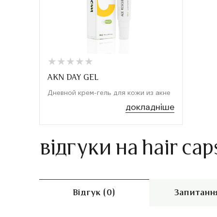
★
★
★
★
★
★
★
★
★
★
AKN DAY GEL
Дневной крем-гель для кожи из акне
докладніше
відгуки на hair cap
Відгук (0)
Запитання