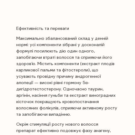
Ефективність та переваги
Максимально збалансований склад у денній
нормі: усі компоненти зібрані у досконалій
формулі посилюють дію один одного,
запобігаючи втраті волосся та сприяючи його
здоров’ю. Містить компоненти (екстракт плодів
карликової пальми та фітостероли), що
усувають провідну причину андрогенної
алопеції — високі рівні гормону 5α-
дигідротестостерону. Одночасно таурин,
аргінін, насіння гуньби та екстракт виноградних
кісточок покращують кровопостачання
волосяних фолікулів, сприяючи активному росту
та запобігаючи випадінню.
Окрім стимуляції росту нового волосся
препарат ефективно подовжує фазу анагену,