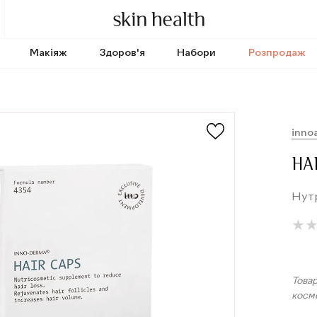
Макіяж
Здоров'я
Набори
Розпродаж
inno
HA
Нутр
★
★
Товар
косм