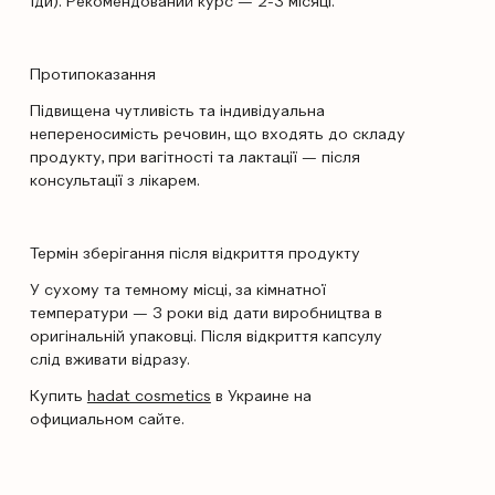
їди). Рекомендований курс — 2-3 місяці.
Протипоказання
Підвищена чутливість та індивідуальна
непереносимість речовин, що входять до складу
продукту, при вагітності та лактації — після
консультації з лікарем.
Термін зберігання після відкриття продукту
У сухому та темному місці, за кімнатної
температури — 3 роки від дати виробництва в
оригінальній упаковці. Після відкриття капсулу
слід вживати відразу.
Купить
hadat cosmetics
в Украине на
официальном сайте.