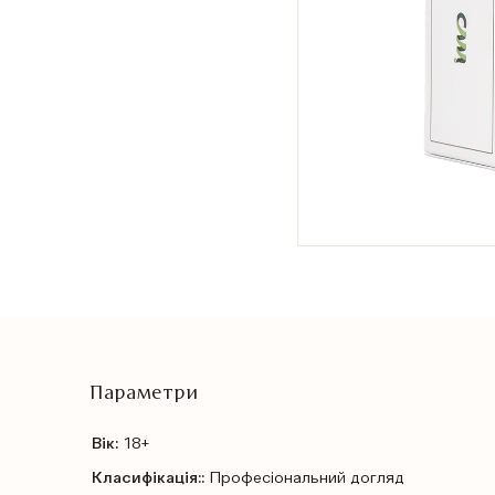
Параметри
Вік:
18+
Класифікація::
Профеcіональний догляд