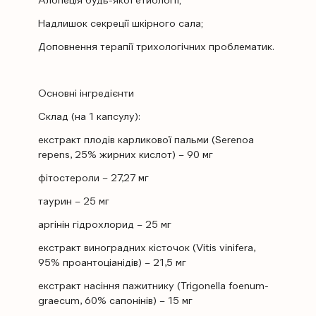
Алопеція будь-якої етиології;
Надлишок секреції шкірного сала;
Доповнення терапії трихологічних проблематик.
Основні інгредієнти
Склад (на 1 капсулу):
екстракт плодів карликової пальми (Serenoa
repens, 25% жирних кислот) – 90 мг
фітостероли – 27,27 мг
таурин – 25 мг
аргінін гідрохлорид – 25 мг
екстракт виноградних кісточок (Vitis vinifera,
95% проантоціанідів) – 21,5 мг
екстракт насіння пажитнику (Trigonella foenum-
graecum, 60% сапонінів) – 15 мг