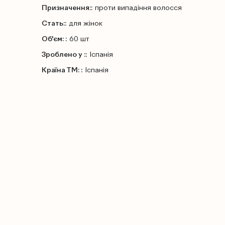
Призначення::
проти випадіння волосся
Стать::
для жінок
Об'єм: :
60 шт
Зроблено у ::
Іспанія
Країна ТМ: :
Іспанія