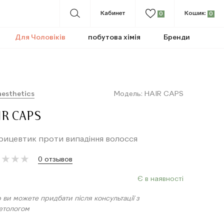
Кабинет
Кошик:
0
0
Для Чоловіків
побутова хімія
Бренди
aesthetics
Модель: HAIR CAPS
IR CAPS
ицевтик проти випадіння волосся
★
★
★
★
★
★
★
★
0 отзывов
Є в наявності
 ви можете придбати після консультації з
етологом