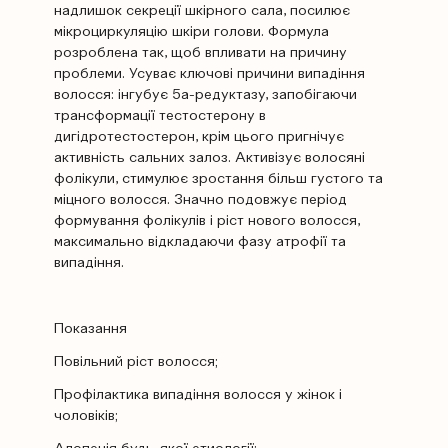
надлишок секреції шкірного сала, посилює
мікроциркуляцію шкіри голови. Формула
розроблена так, щоб впливати на причину
проблеми. Усуває ключові причини випадіння
волосся: інгубує 5a-редуктазу, запобігаючи
трансформації тестостерону в
дигідротестостерон, крім цього пригнічує
активність сальних залоз. Активізує волосяні
фолікули, стимулює зростання більш густого та
міцного волосся. Значно подовжує період
формування фолікулів і ріст нового волосся,
максимально відкладаючи фазу атрофії та
випадіння.
Показання
Повільний ріст волосся;
Профілактика випадіння волосся у жінок і
чоловіків;