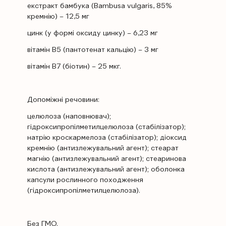
екстракт бамбука (Bambusa vulgaris, 85%
кремнію) – 12,5 мг
цинк (у формі оксиду цинку) – 6,23 мг
вітамін B5 (пантотенат кальцію) – 3 мг
вітамін B7 (біотин) – 25 мкг.
Допоміжні речовини:
целюлоза (наповнювач);
гідроксипропілметилцелюлоза (стабілізатор);
натрію кроскармелоза (стабілізатор); діоксид
кремнію (антизлежувальний агент); стеарат
магнію (антизлежувальний агент); стеаринова
кислота (антизлежувальний агент); оболонка
капсули рослинного походження
(гідроксипропілметилцелюлоза).
Без ГМО.