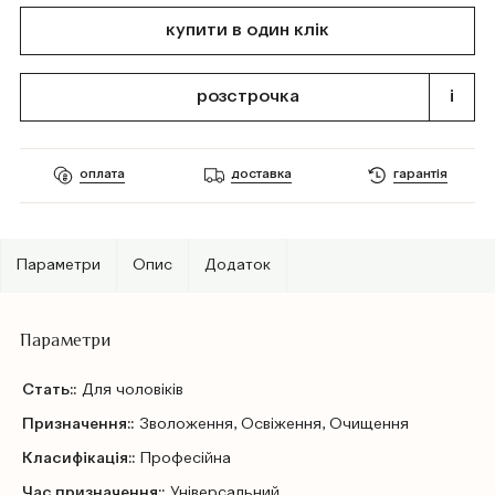
купити в один клік
розстрочка
i
оплата
доставка
гарантія
Параметри
Опис
Додаток
Параметри
Стать::
Для чоловіків
Призначення::
Зволоження, Освіження, Очищення
Класифікація::
Професійна
Час призначення::
Універсальний