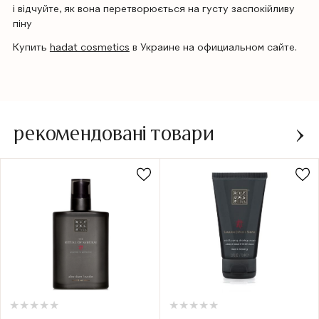
і відчуйте, як вона перетворюється на густу заспокійливу
піну
Купить
hadat cosmetics
в Украине на официальном сайте.
рекомендовані товари
★
★
★
★
★
★
★
★
★
★
★
★
★
★
★
★
★
★
★
★