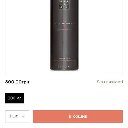
800.00
грн
Є в наявності
200 мл
т
о
в
а
р
д
о
д
а
н
о
в
к
о
ш
и
к