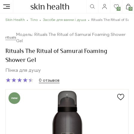
0
0
Skin Health
Тіло
Засоби для ванни і душа
Rituals The Ritual of Sa
Модель: Rituals The Ritual of Samurai Foaming Shower
rituals
Gel
Rituals The Ritual of Samurai Foaming
Shower Gel
Пінка для душу
★
★
★
★
★
★
★
★
★
★
0 отзывов