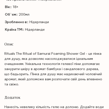
Вік::
18+
Об`єм::
200мл
Зробленно в::
Нідерланди
Країна ТМ::
Нідерланди
Опис
Rituals The Ritual of Samurai Foaming Shower Gel - це пінка
для душу, яка дозволяє насолоджуватися ідеальним
очищенням. Унікальна технологія гелевої піни допомагає
занурити шкіру в аромат бамбука і сандалового дерева,
що бадьорить. Пінка для душу має надихаючий чоловічий
аромат, який допоможе вам розпочати свій день впевнено
та свіжо.
Додаток
Нанесіть невелику кількість гелю на долоню. Додайте води