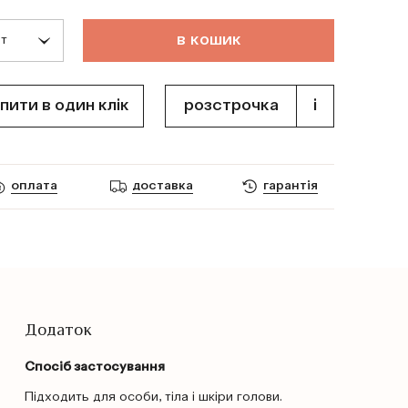
в
к
о
ш
и
к
пити в один клік
розстрочка
i
оплата
доставка
гарантія
Додаток
Спосіб застосування
Підходить для особи, тіла і шкіри голови.