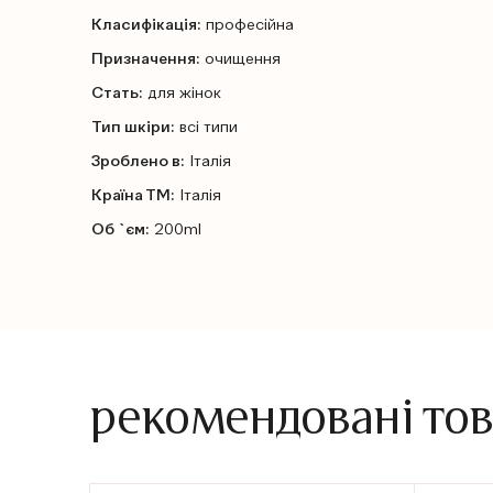
Класифікація:
професійна
Призначення:
очищення
Стать:
для жінок
Тип шкіри:
всі типи
Зроблено в:
Італія
Країна ТМ:
Італія
Об `єм:
200ml
рекомендовані то