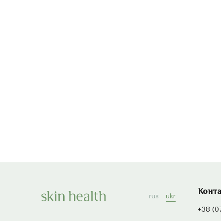
Конт
rus
ukr
+38 (0