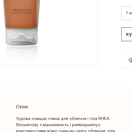
ку
Опис
Чудова очищає глина для обличчя і тіла RHEA
Showerclay з відновлюють і ремінералізує
властивостями м'яко очищає шкіру обличчя, тіла