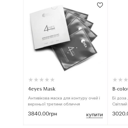
★
★
★
★
★
★
★
★
★
★
★
★
★
★
4eyes Mask
B-colo
Антивікова маска для контуру очей і
Бі доза
верхньої третини обличчя
Світлий
3840.00грн
3020.
купити