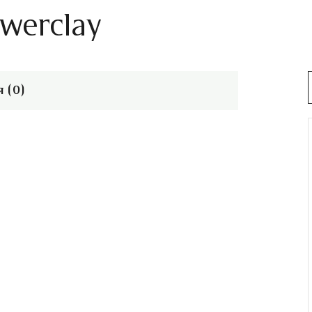
owerclay
 (0)