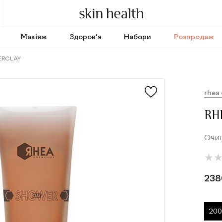
Макіяж
Здоров'я
Набори
Розпродаж
ERCLAY
rhea
RH
Очищ
★
★
238
200