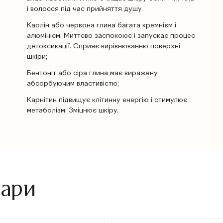
і волосся під час прийняття душу.
Каолін або червона глина багата кремнієм і
алюмінієм. Миттєво заспокоює і запускає процес
детоксикації. Сприяє вирівнюванню поверхні
шкіри;
Бентоніт або сіра глина має виражену
абсорбуючим властивістю;
Карнітин підвищує клітинну енергію і стимулює
метаболізм. Зміцнює шкіру.
вари