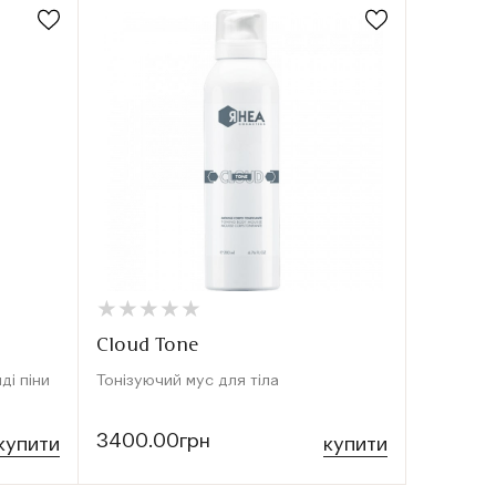
★
★
★
★
★
★
★
★
★
★
★
★
★
★
★
★
Cloud Tone
RHEA E
ді піни
Тонізуючий мус для тіла
Поживний
душу
3400.00грн
3060.0
купити
купити