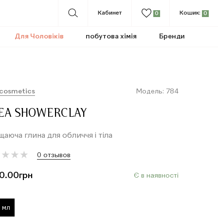
Кабинет
Кошик:
0
0
Для Чоловіків
побутова хімія
Бренди
 cosmetics
Модель: 784
EA SHOWERCLAY
аюча глина для обличчя і тіла
★
★
★
★
★
★
★
★
0 отзывов
0.00
грн
Є в наявності
 мл
т
о
в
а
р
д
о
д
а
н
о