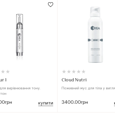
★
★
★
★
★
★
★
★
★
★
★
★
★
★
★
★
ur I
Cloud Nutri
 для вирівнювання тону.
Поживний мус для тіла у вигля
 тон
00грн
3400.00грн
купити