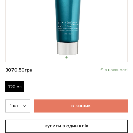
3070.50
грн
Є в наявності
120 мл
т
о
в
а
р
д
о
д
а
н
о
в
к
о
ш
и
к
купити в один клік