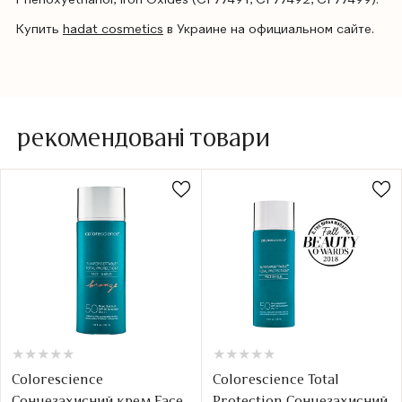
Купить
hadat cosmetics
в Украине на официальном сайте.
рекомендовані товари
★
★
★
★
★
★
★
★
★
★
★
★
★
★
★
★
★
★
★
★
Colorescience
Colorescience Total
Сонцезахисний крем Face
Protection Сонцезахисний