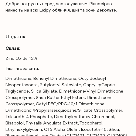
Добре потрусіть перед застосуванням. Рівномірно
нанесіть на всю шкіру обличчя, шиї та зони декольте.
Додаток
Склад:
Zinc Oxide 12%
Інші інгредієнти:
Dimethicone, Behenyl Dimethicone, Octyldodecyl
Neopentanoate, Butyloctyl Salicylate, Caprylic/Capric
Triglyceride, Silica Silylate, Dimethicone/Vinyl Dimethicone
Crosspolymer, Shea Butter Ethyl Esters, Dimethicone
Crosspolymer, Cetyl PEG/PPG-10/1 Dimethicone,
Dimethiconol/Propylsilsesquioxane/Silicate Crosspolymer,
Trilaureth-4 Phosphate, Dimethylmethoxy Chromanol,
Bisabolol, Physalis Angulata Extract, Tocopherol,
Ethylhexylglycerin, C16 Alpha Olefin, Isoceteth-10, Silica,
Phenoxyethanol, Iron Oxides (CI 77491, CI 77492, CI 77499).