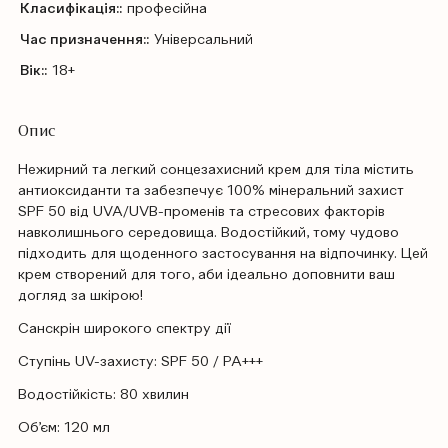
Класифікація::
професійна
Час призначення::
Універсальний
Вік::
18+
Опис
Нежирний та легкий сонцезахисний крем для тіла містить
антиоксиданти та забезпечує 100% мінеральний захист
SPF 50 від UVA/UVB-променів та стресових факторів
навколишнього середовища. Водостійкий, тому чудово
підходить для щоденного застосування на відпочинку. Цей
крем створений для того, аби ідеально доповнити ваш
догляд за шкірою!
Санскрін широкого спектру дії
Ступінь UV-захисту: SPF 50 / PA+++
Водостійкість: 80 хвилин
Об’єм: 120 мл