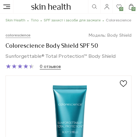
0
0
Skin Health
Тіло
SPF захист і засоби для засмаги
Colorescience Bo
Модель: Body Shield
colorescience
Colorescience Body Shield SPF 50
Sunforgettable® Total Protection™ Body Shield
★
★
★
★
★
★
★
★
★
★
0 отзывов