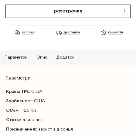
розстрочка
i
оплата
доставка
гарантія
Параметри
Опис
Додаток
Параметри
Країна ТМ::
США
Зроблено в::
США
Об'єм::
120 мл
Стать::
для жінок
Призначення::
захист від сонця