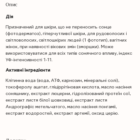
Опис
Дія
Призначений для шкіри, що не переносить сонце
(фотодерматоз), гіперчутливої ​​шкіри, для рудоволосих і
світловолосих, світлошкірих людей (1 фототип), вагітних
жінок, при наявності вікових змін (зморшки). Може
використовуватися для всіх типів сонячного впливу, індекс
УФ-інтенсивності 1-11.
Активні інгредієнти
Клітинна вода (вода, АТФ, карнозин, мінеральні солі),
токоферолу ацетат, гліціррітіновая кислота, масло насіння
соняшнику, екстракт люцерни, гідролізований протеїн сої,
екстракт листя білої шовковиці, екстракт листя
Андрографіс метельчатого, масло насіння понгаміі,
екстракт водоростей, екстракт артемії, оксид церію.