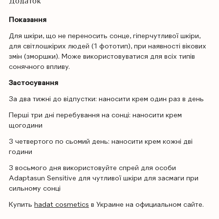
Додаток
Показання
Для шкіри, що не переносить сонце, гіперчутливої ​​шкіри,
для світлошкірих людей (1 фототип), при наявності вікових
змін (зморшки). Може використовуватися для всіх типів
сонячного впливу.
Застосування
За два тижні до відпустки: наносити крем один раз в день
Перші три дні перебування на сонці: наносити крем
щогодини
З четвертого по сьомий день: наносити крем кожні дві
години
З восьмого дня використовуйте спрей для особи
Adaptasun Sensitive для чутливої ​​шкіри для засмаги при
сильному сонці
Купить
hadat cosmetics
в Украине на официальном сайте.