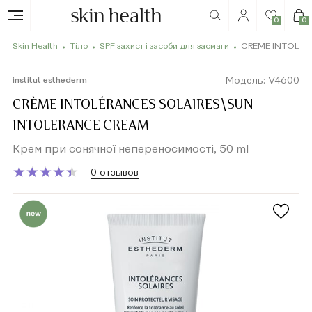
0
0
Skin Health
Тіло
SPF захист і засоби для засмаги
CRÈME INTOLÉR
Модель: V4600
institut esthederm
CRÈME INTOLÉRANCES SOLAIRES\SUN
INTOLERANCE CREAM
Крем при сонячної непереносимості, 50 ml
★
★
★
★
★
★
★
★
★
★
0 отзывов