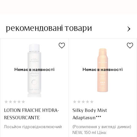
рекомендовані товари
Немає в наявності
Немає в наявності
★
★
★
★
★
★
★
★
★
★
★
★
★
★
★
★
★
★
★
★
LOTION FRAICHE HYDRA-
Silky Body Mist
RESSOURCANTE
Adaptasun***
Лосьйон гідровідновлюючий
(Розпилення у вигляді димки)
NEW, 150 ml Ціна: