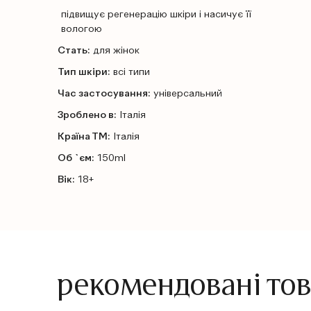
підвищує регенерацію шкіри і насичує її
вологою
Стать:
для жінок
Тип шкіри:
всі типи
Час застосування:
універсальний
Зроблено в:
Італія
Країна ТМ:
Італія
Об `єм:
150ml
Вік:
18+
рекомендовані то