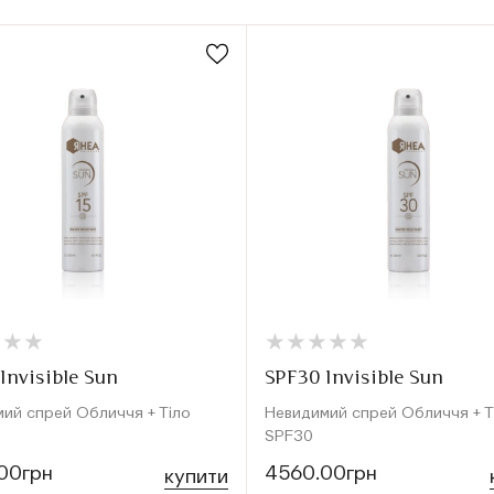
★
★
★
★
★
★
★
★
★
★
★
★
★
★
★
★
Invisible Sun
SPF30 Invisible Sun
ий спрей Обличчя + Тіло
Невидимий спрей Обличчя + Т
SPF30
00грн
4560.00грн
купити