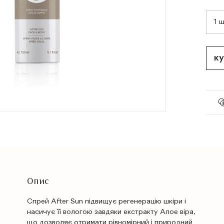
ку
Опис
Спрей After Sun підвищує регенерацію шкіри і
насичує її вологою завдяки екстракту Алое віра,
що дозволяє отримати рівномірний і природний