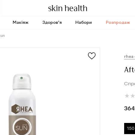
Макіяж
Здоров'я
Набори
Розпродаж
Sun
rhea
Aft
Спре
★
★
364
150