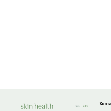
Конт
rus
ukr