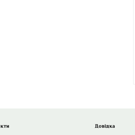
акти
Довідка