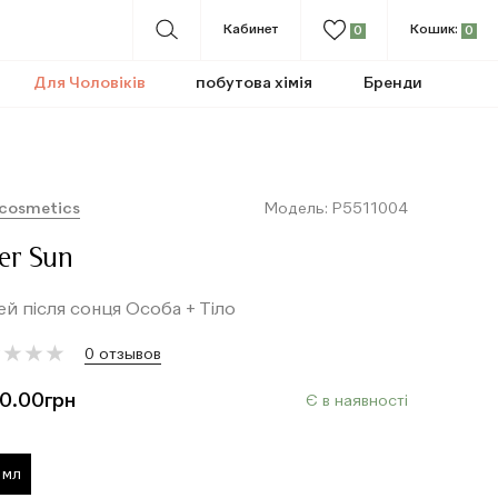
Кабинет
Кошик:
0
0
Для Чоловіків
побутова хімія
Бренди
 cosmetics
Модель: P5511004
er Sun
й після сонця Особа + Тіло
★
★
★
★
★
★
★
★
0 отзывов
0.00
грн
Є в наявності
 мл
т
о
в
а
р
д
о
д
а
н
о