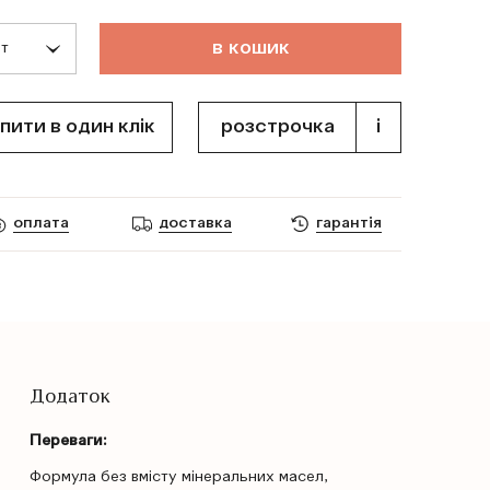
в
к
о
ш
и
к
пити в один клік
розстрочка
i
оплата
доставка
гарантія
Додаток
Переваги:
Формула без вмісту мінеральних масел,