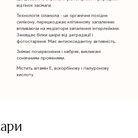
відтінок засмаги.
Технологія сіланола - це органічне похідне
силікону, перешкоджає клітинному запаленню
впливаючи на медіатори запалення інтерлейкіни.
Захищає білки шкіри від деградації і
фотостаріння. Має антиоксидантну активність.
Знімає почервоніння і набряк, викликані
сонячними променями.
Містить вітамін Е, аскорбінову і гіалуронову
кислоту.
вари