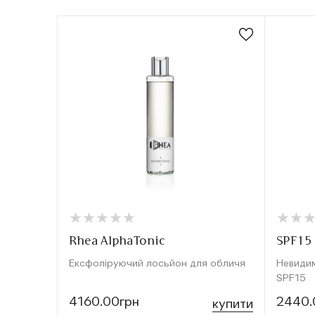
★
★
★
★
★
★
★
★
★
★
★
★
★
★
Rhea AlphaTonic
SPF15 
Ексфоліруючий лосьйон для обличя
Невидим
SPF15
4160.00грн
2440.
купити