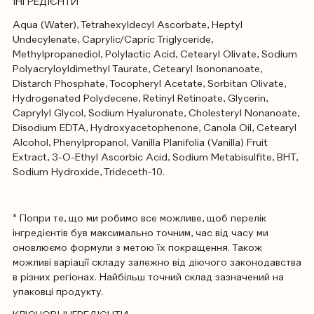
ІНГРЕДІЄНТИ
Aqua (Water), Tetrahexyldecyl Ascorbate, Heptyl
Undecylenate, Caprylic/Capric Triglyceride,
Methylpropanediol, Polylactic Acid, Cetearyl Olivate, Sodium
Polyacryloyldimethyl Taurate, Cetearyl Isononanoate,
Distarch Phosphate, Tocopheryl Acetate, Sorbitan Olivate,
Hydrogenated Polydecene, Retinyl Retinoate, Glycerin,
Caprylyl Glycol, Sodium Hyaluronate, Cholesteryl Nonanoate,
Disodium EDTA, Hydroxyacetophenone, Canola Oil, Cetearyl
Alcohol, Phenylpropanol, Vanilla Planifolia (Vanilla) Fruit
Extract, 3-O-Ethyl Ascorbic Acid, Sodium Metabisulfite, BHT,
Sodium Hydroxide, Trideceth-10.
* Попри те, що ми робимо все можливе, щоб перелік
інгредієнтів був максимально точним, час від часу ми
оновлюємо формули з метою їх покращення. Також
можливі варіації складу залежно від діючого законодавства
в різних регіонах. Найбільш точний склад зазначений на
упаковці продукту.