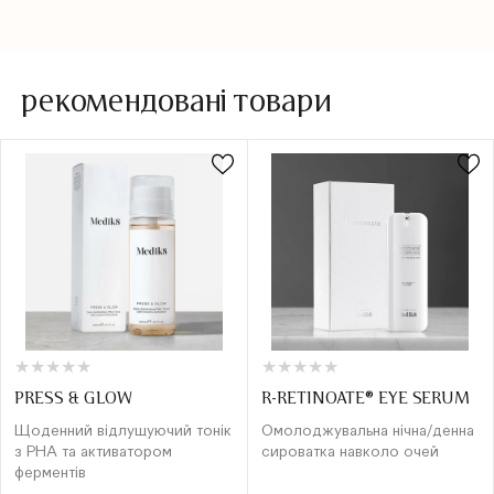
рекомендовані товари
★
★
★
★
★
★
★
★
★
★
★
★
★
★
★
★
★
★
★
★
PRESS & GLOW
R-RETINOATE® EYE SERUM
Щоденний відлущуючий тонік
Омолоджувальна нічна/денна
з РНА та активатором
сироватка навколо очей
ферментів