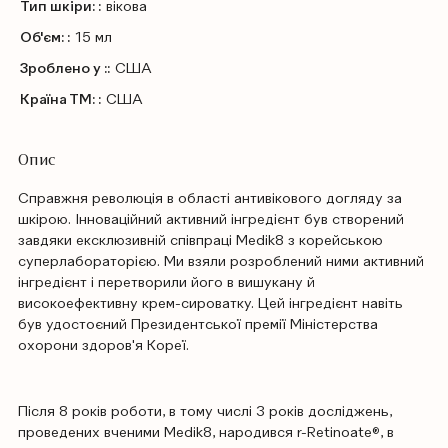
Тип шкіри: :
вікова
Об'єм: :
15 мл
Зроблено у ::
США
Країна ТМ: :
США
Опис
Справжня революція в області антивікового догляду за
шкірою. Інноваційний активний інгредієнт був створений
завдяки ексклюзивній співпраці Medik8 з корейською
суперлабораторією. Ми взяли розроблений ними активний
інгредієнт і перетворили його в вишукану й
високоефективну крем-сироватку. Цей інгредієнт навіть
був удостоєний Президентської премії Міністерства
охорони здоров'я Кореї.
Після 8 років роботи, в тому числі 3 років досліджень,
проведених вченими Medik8, народився r-Retinoate®, в