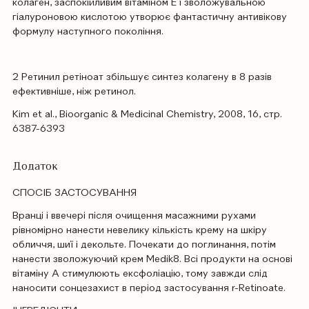
колаген, заспокійливим вітаміном Е і зволожувальною
гіалуроновою кислотою утворює фантастичну антивікову
формулу наступного покоління.
2 Ретинил ретіноат збільшує синтез колагену в 8 разів
ефективніше, ніж ретинол.
Kim et al., Bioorganic & Medicinal Chemistry, 2008, 16, стр.
6387-6393
Додаток
СПОСІБ ЗАСТОСУВАННЯ
Вранці і ввечері після очищення масажними рухами
рівномірно нанести невелику кількість крему на шкіру
обличчя, шиї і декольте. Почекати до поглинання, потім
нанести зволожуючий крем Medik8. Всі продукти на основі
вітаміну А стимулюють ексфоліацію, тому завжди слід
наносити сонцезахист в період застосування r-Retinoate.