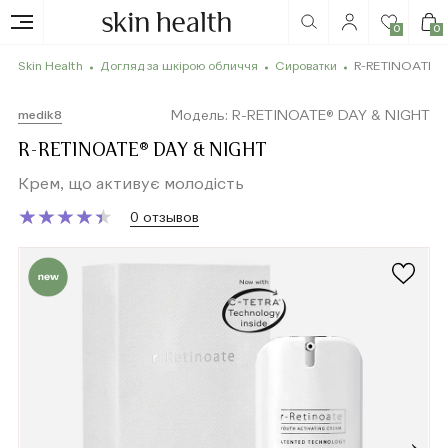
0
0
Skin Health
Догляд за шкірою обличчя
Сироватки
R-RETINOATE® 
Модель: R-RETINOATE® DAY & NIGHT
medik8
R-RETINOATE® DAY & NIGHT
Крем, що активує молодість
★
★
★
★
★
★
★
★
★
★
0 отзывов