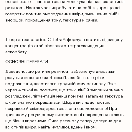
основі якого – запатентована молекула під назвою ретиніл
ретиноат. Настав час випробувати на собі те, про що всі
говорять: помітне омолодження шкіри, зменшення ліній і
зморшок, покращення тону, текстури й сяйва.
Тепер з технологією C-Tetra®: формула містить підвищену
концентрацію стабілізованого тетрагексилдецил
аскорбату.
ОСНОВНІ ПЕРЕВАГИ
Доведено, що ретиніл ретиноат забезпечує дивовижні
результати всього за 4 тижні1, але без того рівня
подразнення, властивого традиційному ретинолу. Вже
через 4 тижні ви помітите, що тонкі лінії й зморшки значно
розгладжені, пігментація менш помітна, загальна текстура
шкіри значно покращилася. Шкіра виглядає чистою,
яскравою й свіжою; зрештою, вона сяє молодістю! При
тривалому регулярному використанні покращення стають
ще більш виразними. Сила ретинолу тепер доступна для
всіх типів шкіри, навіть чутливої, вдень і вночі.