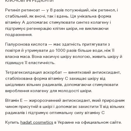
КЛЮЧОВІ ІНГРЕДІЄНТИ
Ретиніл ретиноат — у 8 разів потужніший, ніж ретинол, і
стабільний, як вночі, так і вдень. Ця унікальна форма
вітаміну А допомагає стимулювати синтез колагену і
підтримує регенерацію клітин шкіри, не викликаючи
подразнення.
Гіалуронова кислота — має здатність притягувати з
повітря й утримувати до 1000 разів більше води, ніж її
власна маса. Вона насичує шкіру вологою, живить шкіру й
підвищує її еластичність.
Тетрагексилдецил аскорбат — винятковий антиоксидант,
стабілізована форма вітаміну С захищає шкіру від
шкідливих вільних радикалів, допомагаючи стимулювати
вироблення колагену для молодості шкіри.
Вітамін Е — жиророзчинний антиоксидант, який природним
чином присутній в шкірі і допомагає захистити її від вільних
радикалів і підтримує оптимальну силу вітаміну С
Купить
hadat cosmetics
в Украине на официальном сайте.