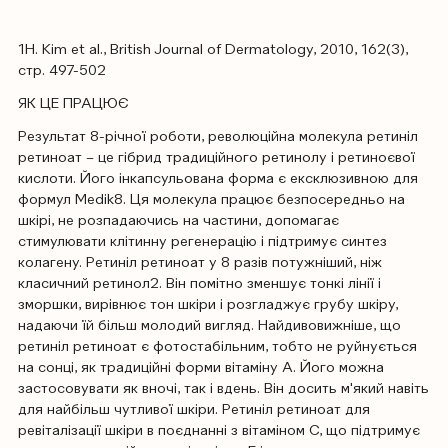
1H. Kim et al., British Journal of Dermatology, 2010, 162(3),
стр. 497-502
ЯК ЦЕ ПРАЦЮЄ
Результат 8-річної роботи, революційна молекула ретиніл
ретиноат – це гібрид традиційного ретинолу і ретиноєвої
кислоти. Його інкапсульована форма є ексклюзивною для
формул Medik8. Ця молекула працює безпосередньо на
шкірі, не розпадаючись на частини, допомагає
стимулювати клітинну регенерацію і підтримує синтез
колагену. Ретиніл ретиноат у 8 разів потужніший, ніж
класичний ретинол2. Він помітно зменшує тонкі лінії і
зморшки, вирівнює тон шкіри і розгладжує грубу шкіру,
надаючи їй більш молодий вигляд. Найдивовижніше, що
ретиніл ретиноат є фотостабільним, тобто не руйнується
на сонці, як традиційні форми вітаміну А. Його можна
застосовувати як вночі, так і вдень. Він досить м'який навіть
для найбільш чутливої ​​шкіри. Ретиніл ретиноат для
ревіталізації шкіри в поєднанні з вітаміном С, що підтримує