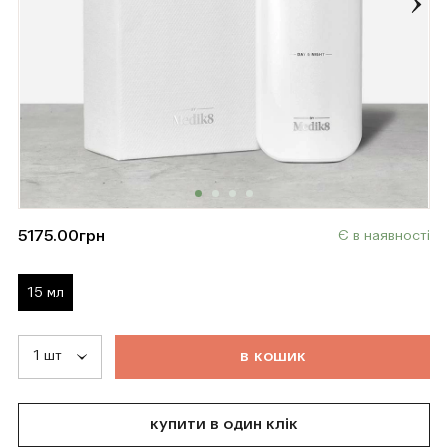
5175.00
грн
Є в наявності
15 мл
т
о
в
а
р
д
о
д
а
н
о
в
к
о
ш
и
к
купити в один клік