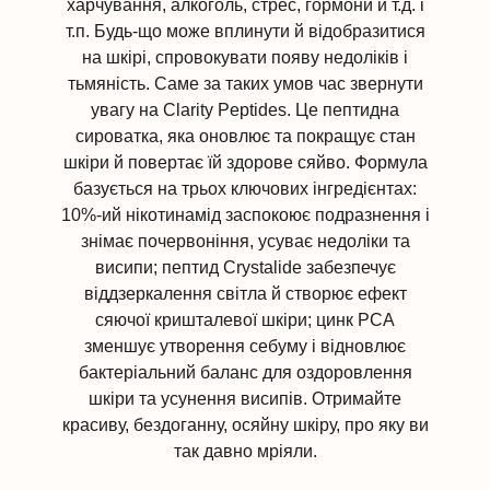
харчування, алкоголь, стрес, гормони й т.д. і
т.п. Будь-що може вплинути й відобразитися
на шкірі, спровокувати появу недоліків і
тьмяність. Саме за таких умов час звернути
увагу на Clarity Peptides. Це пептидна
сироватка, яка оновлює та покращує стан
шкіри й повертає їй здорове сяйво. Формула
базується на трьох ключових інгредієнтах:
10%-ий нікотинамід заспокоює подразнення і
знімає почервоніння, усуває недоліки та
висипи; пептид Crystalide забезпечує
віддзеркалення світла й створює ефект
сяючої кришталевої шкіри; цинк РСА
зменшує утворення себуму і відновлює
бактеріальний баланс для оздоровлення
шкіри та усунення висипів. Отримайте
красиву, бездоганну, осяйну шкіру, про яку ви
так давно мріяли.