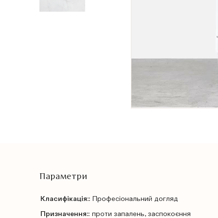
Параметри
Класифікація::
Профеcіональний догляд
Призначення::
проти запалень, заспокоєння