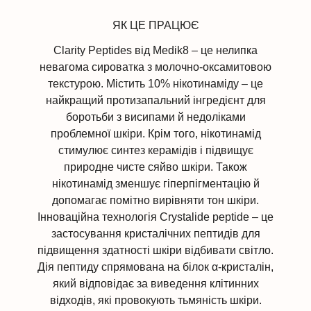
ЯК ЦЕ ПРАЦЮЄ
Clarity Peptides від Medik8 – це нелипка
невагома сироватка з молочно-оксамитовою
текстурою. Містить 10% нікотинаміду – це
найкращий протизапальний інгредієнт для
боротьби з висипами й недоліками
проблемної шкіри. Крім того, нікотинамід
стимулює синтез керамідів і підвищує
природне чисте сяйво шкіри. Також
нікотинамід зменшує гіперпігментацію й
допомагає помітно вирівняти тон шкіри.
Інноваційна технологія Crystalide peptide – це
застосування кристалічних пептидів для
підвищення здатності шкіри відбивати світло.
Дія пептиду спрямована на білок α-кристалін,
який відповідає за виведення клітинних
відходів, які провокують тьмяність шкіри.