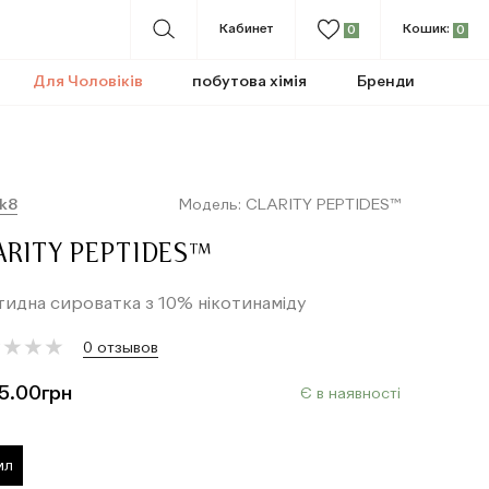
Кабинет
Кошик:
0
0
Для Чоловіків
побутова хімія
Бренди
k8
Модель: CLARITY PEPTIDES™
ARITY PEPTIDES™
идна сироватка з 10% нікотинаміду
★
★
★
★
★
★
★
★
0 отзывов
5.00
грн
Є в наявності
мл
т
о
в
а
р
д
о
д
а
н
о