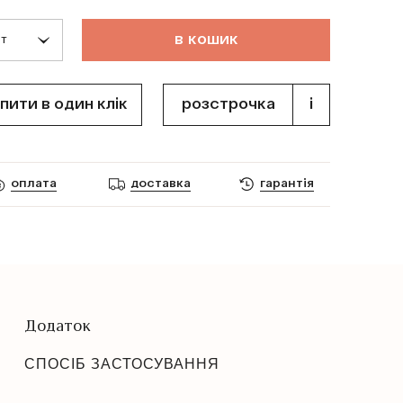
в
к
о
ш
и
к
пити в один клік
розстрочка
i
оплата
доставка
гарантія
Додаток
СПОСІБ ЗАСТОСУВАННЯ