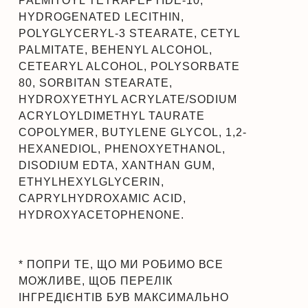
PALMITOYL TETRAPEPTIDE-10,
HYDROGENATED LECITHIN,
POLYGLYCERYL-3 STEARATE, CETYL
PALMITATE, BEHENYL ALCOHOL,
CETEARYL ALCOHOL, POLYSORBATE
80, SORBITAN STEARATE,
HYDROXYETHYL ACRYLATE/SODIUM
ACRYLOYLDIMETHYL TAURATE
COPOLYMER, BUTYLENE GLYCOL, 1,2-
HEXANEDIOL, PHENOXYETHANOL,
DISODIUM EDTA, XANTHAN GUM,
ETHYLHEXYLGLYCERIN,
CAPRYLHYDROXAMIC ACID,
HYDROXYACETOPHENONE.
* ПОПРИ ТЕ, ЩО МИ РОБИМО ВСЕ
МОЖЛИВЕ, ЩОБ ПЕРЕЛІК
ІНГРЕДІЄНТІВ БУВ МАКСИМАЛЬНО