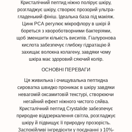
Кристалічний пептид ніжно полірує шкіру,
розгладжує шкіру, створює прозорий ультра-
гладенький фініш. Ідеальна база під макіяж.
Цинк РСА регулює мікрофлору в шкірі й
бореться з хвороботворними бактеріями,
щоб зменшити кількість висипів. Гіалуронова
кислота забезпечує глибоку гідратацію й
захищає волокна колагену, завдяки чому
шкіра має здоровий сяючий колір.
ОСНОВНІ ПЕРЕВАГИ
Ця живильна і очищувальна пептидна
сироватка швидко проникає в шкіру завдяки
невагомій оксамитовій текстурі, створюючи
негайний ефект ніжного чистого сяйва.
Кристалічний пептид Crystalide забезпечує
природне віддзеркалення світла, розгладжує
шкіру й підвищує її природну прозорість.
Заспокійливі інгредієнти у поєднанні з 10%-