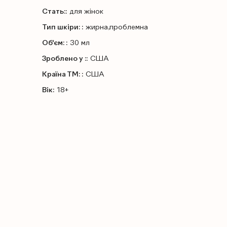
Стать::
для жінок
Тип шкіри: :
жирна,проблемна
Об'єм: :
30 мл
Зроблено у ::
США
Країна ТМ: :
США
Вік:
18+