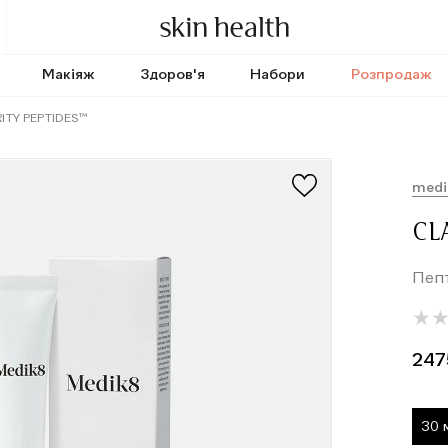
Макіяж
Здоров'я
Набори
Розпродаж
ITY PEPTIDES™
medi
CL
Пепт
★
★
247
30 