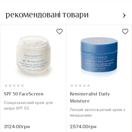
рекомендовані товари
★
★
★
★
★
★
★
★
★
★
★
★
★
★
★
★
★
★
★
★
SPF 50 FaceScreen
Remineralist Daily
Moisture
Сонцезахисний крем для
шкіри SPF 50
Легкий зволожуючий крем з
мінералами
3124.00грн
2574.00грн