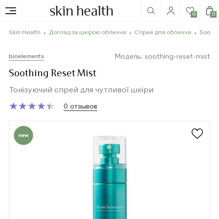
0
0
Skin Health
Догляд за шкірою обличчя
Спрей для обличчя
Soothi
Модель: soothing-reset-mist
bioelements
Soothing Reset Mist
Тонізуючий спрей для чутливої шкіри
★
★
★
★
★
★
★
★
★
★
0 отзывов