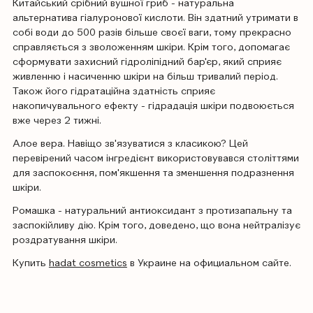
Китайський срібний вушної гриб - натуральна
альтернатива гіалуронової кислоти. Він здатний утримати в
собі води до 500 разів більше своєї ваги, тому прекрасно
справляється з зволоженням шкіри. Крім того, допомагає
сформувати захисний гідроліпідний бар'єр, який сприяє
живленню і насиченню шкіри на більш тривалий період.
Також його гідратаційна здатність сприяє
накопичувального ефекту - гідрадація шкіри подвоюється
вже через 2 тижні.
Алое вера. Навіщо зв'язуватися з класикою? Цей
перевірений часом інгредієнт використовувався століттями
для заспокоєння, пом'якшення та зменшення подразнення
шкіри.
Ромашка - натуральний антиоксидант з протизапальну та
заспокійливу дію. Крім того, доведено, що вона нейтралізує
роздратування шкіри.
Купить
hadat cosmetics
в Украине на официальном сайте.