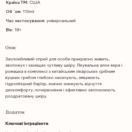
Країна ТМ:
США
Об `єм:
110ml
Час застосування:
універсальний
Вік:
18+
Опис
Заспокійливий спрей для особи прекрасно живить,
зволожує і захищає чутливу шкіру. Лікувальна алое вера і
ромашка в комплексі з китайським лікарських срібним
вушних грибом глибоко насичують, зміцнюють
гідроліпідний бар'єр, значно знижують відчуття
дискомфорту, почервоніння і ефективно заспокоюють
роздратовану шкіру.
Додаток
Ключові інгредієнти