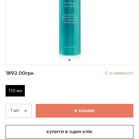
1892.00
грн
Є в наявності
110 мл
т
о
в
а
р
д
о
д
а
н
о
в
к
о
ш
и
к
купити в один клік