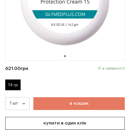
621.00
грн
Є в наявності
14 гр
т
о
в
а
р
д
о
д
а
н
о
в
к
о
ш
и
к
купити в один клік