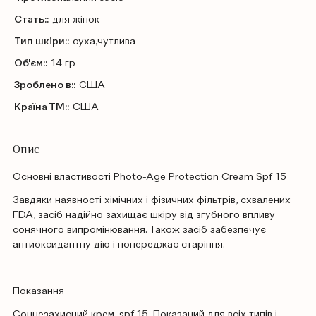
Стать::
для жінок
Тип шкіри::
суха,чутлива
Об'єм::
14 гр
Зроблено в::
США
Країна ТМ::
США
Опис
Основні властивості Photo-Age Protection Cream Spf 15
Завдяки наявності хімічних і фізичних фільтрів, схвалених
FDA, засіб надійно захищає шкіру від згубного впливу
сонячного випромінювання. Також засіб забезпечує
антиоксидантну дію і попереджає старіння.
Показання
Сонцезахисний крем, spf 15. Показаний для всіх типів і