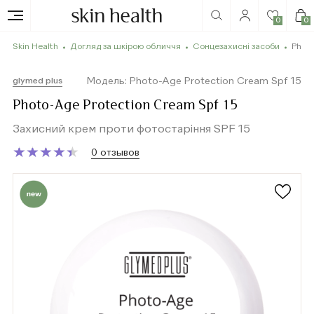
0
0
Skin Health
Догляд за шкірою обличчя
Сонцезахисні засоби
Photo
Модель: Photo-Age Protection Cream Spf 15
glymed plus
Photo-Age Protection Cream Spf 15
Захисний крем проти фотостаріння SPF 15
★
★
★
★
★
★
★
★
★
★
0 отзывов