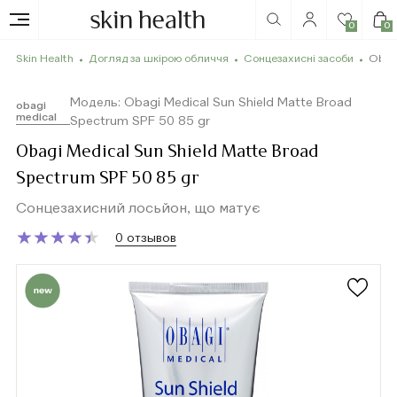
0
0
Skin Health
Догляд за шкірою обличчя
Сонцезахисні засоби
Obagi
Модель: Obagi Medical Sun Shield Matte Broad
obagi
medical
Spectrum SPF 50 85 gr
Obagi Medical Sun Shield Matte Broad
Spectrum SPF 50 85 gr
Сонцезахисний лосьйон, що матує
★
★
★
★
★
★
★
★
★
★
0 отзывов