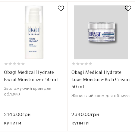
★
★
★
★
★
★
★
★
★
★
★
★
★
★
★
★
★
★
★
★
Obagi Medical Hydrate
Obagi Medical Hydrate
Facial Moisturizer 50 ml
Luxe Moisture-Rich Cream
50 ml
Зволожуючий крем для
обличчя
Живильний крем для обличчя
2145.00грн
2340.00грн
купити
купити