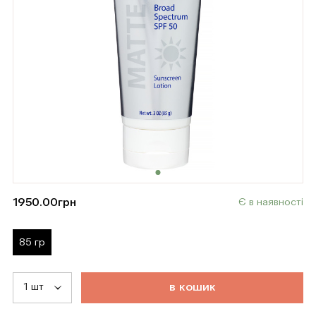
1950.00
грн
Є в наявності
85 гр
т
о
в
а
р
д
о
д
а
н
о
в
к
о
ш
и
к