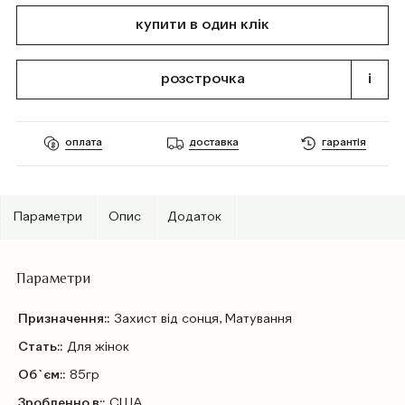
купити в один клік
розстрочка
i
оплата
доставка
гарантія
Параметри
Опис
Додаток
Параметри
Призначення::
Захист від сонця, Матування
Стать::
Для жінок
Об`єм::
85гр
Зробленно в::
США