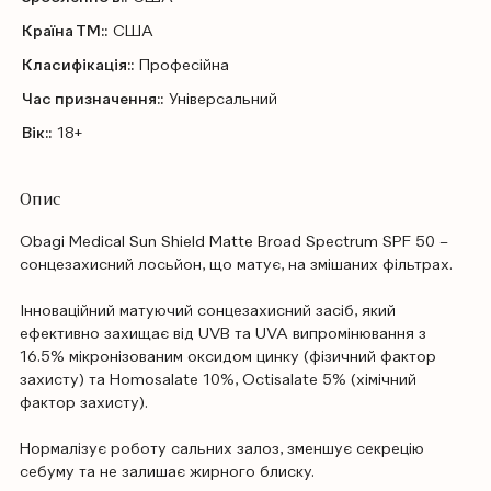
Країна ТМ::
США
Класифікація::
Професійна
Час призначення::
Універсальний
Вік::
18+
Опис
Obagi Medical Sun Shield Matte Broad Spectrum SPF 50 –
сонцезахисний лосьйон, що матує, на змішаних фільтрах.
Інноваційний матуючий сонцезахисний засіб, який
ефективно захищає від UVB та UVA випромінювання з
16.5% мікронізованим оксидом цинку (фізичний фактор
захисту) та Homosalate 10%, Octisalate 5% (хімічний
фактор захисту).
Нормалізує роботу сальних залоз, зменшує секрецію
себуму та не залишає жирного блиску.