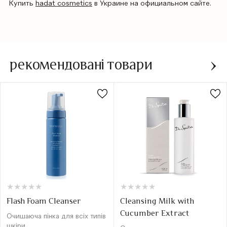
Купить
hadat cosmetics
в Украине на официальном сайте.
рекомендовані товари
★
★
★
★
★
★
★
★
★
★
★
★
★
★
★
★
★
★
★
★
Flash Foam Cleanser
Cleansing Milk with
Cucumber Extract
Очищаюча пінка для всіх типів
шкіри