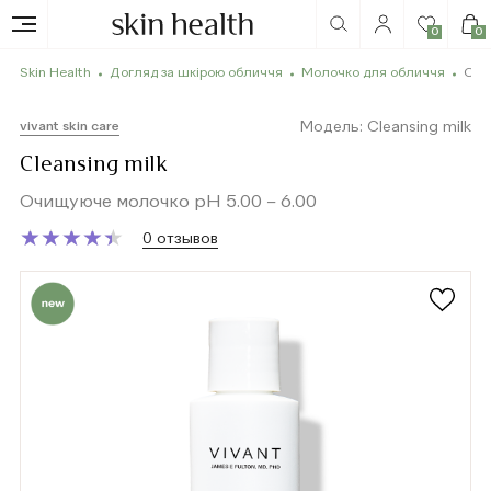
0
0
Skin Health
Догляд за шкірою обличчя
Молочко для обличчя
Clea
Модель: Cleansing milk
vivant skin care
Cleansing milk
Очищуюче молочко pH 5.00 – 6.00
★
★
★
★
★
★
★
★
★
★
0 отзывов