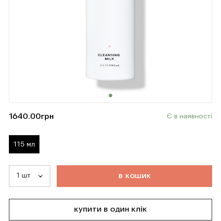
1640.00
грн
Є в наявності
115 мл
т
о
в
а
р
д
о
д
а
н
о
в
к
о
ш
и
к
купити в один клік