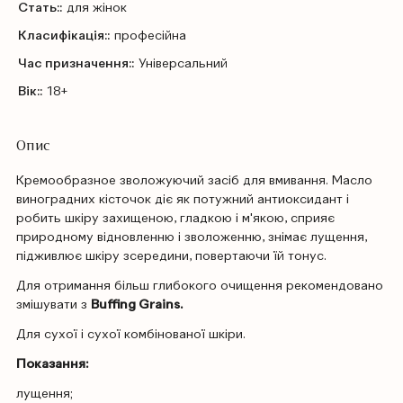
Стать::
для жінок
Класифікація::
професійна
Час призначення::
Універсальний
Вік::
18+
Опис
Кремообразное зволожуючий засіб для вмивання. Масло
виноградних кісточок діє як потужний антиоксидант і
робить шкіру захищеною, гладкою і м'якою, сприяє
природному відновленню і зволоженню, знімає лущення,
підживлює шкіру зсередини, повертаючи їй тонус.
Для отримання більш глибокого очищення рекомендовано
змішувати з
Buffing Grains.
Для сухої і сухої комбінованої шкіри.
Показання:
лущення;