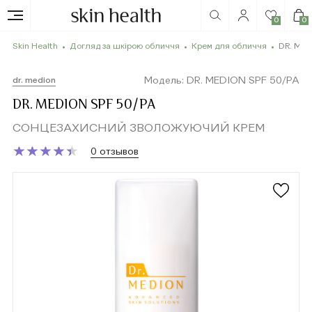
0
0
Skin Health
Догляд за шкірою обличчя
Крем для обличчя
DR. MED
Модель: DR. MEDION SPF 50/РА
dr. medion
DR. MEDION SPF 50/РА
СОНЦЕЗАХИСНИЙ ЗВОЛОЖУЮЧИЙ КРЕМ
★
★
★
★
★
★
★
★
★
★
0 отзывов