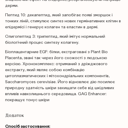
дерми.
Пептид 10: декапептид, який запобігає появі зморшок і
тонких ліній, стимулює синтез нових гермінативних клітин в
епідермісі і генерує колаген та еластин в дермі.
Олигопептид 3: трипептид, який імітує нормальний
біологічний процес синтезу колагену.
Біоплацентарние EGF: білки, екстраговані з Plant Bio
Placenta, звані так через його схожості з людською
версією. Хронокомплекс: отриманий з дріжджового
екстракту, який являє собою комбінацію
цитоплазматических і мітохондріальних компонентів,
Saccharomyces cerevisiae. Його відновлює дію посилює
природну здатність шкіри захищати себе від шкідливих
впливів навколишнього середовища. GAG Enhancer:
покращує тонус шкіри
Додаток
Спосіб застосування: