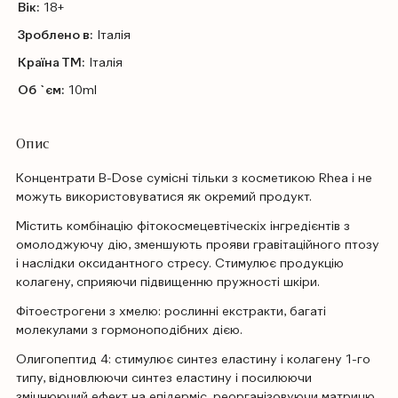
Вік:
18+
Зроблено в:
Італія
Країна ТМ:
Італія
Об `єм:
10ml
Опис
Концентрати B-Dose сумісні тільки з косметикою Rhea і не
можуть використовуватися як окремий продукт.
Містить комбінацію фітокосмецевтіческіх інгредієнтів з
омолоджуючу дію, зменшують прояви гравітаційного птозу
і наслідки оксидантного стресу. Стимулює продукцію
колагену, сприяючи підвищенню пружності шкіри.
Фітоестрогени з хмелю: рослинні екстракти, багаті
молекулами з гормоноподібних дією.
Олигопептид 4: стимулює синтез еластину і колагену 1-го
типу, відновлюючи синтез еластину і посилюючи
зміцнюючий ефект на епідерміс, реорганізовуючи матрицю