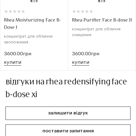
★
★
★
★
★
★
★
★
★
★
★
★
★
★
★
★
★
★
★
★
Rhea Moisturizing Face B-
Rhea Purifier Face B-dose II
Dose I
концентрат для обличчя
очищення
концентрат для обличчя
зволоження
3600.00грн
3600.00грн
купити
купити
відгуки на rhea redensifying face
b-dose xi
залишити відгук
поставити запитання