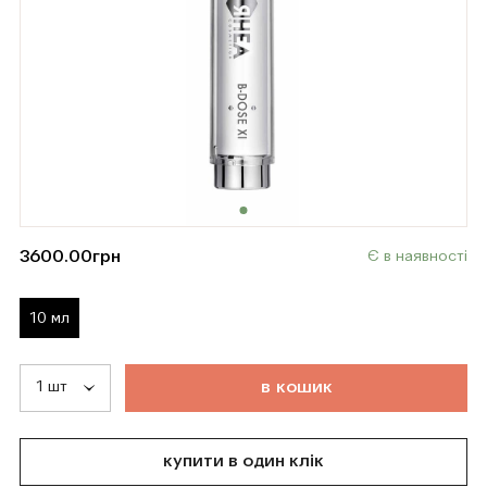
3600.00
грн
Є в наявності
10 мл
т
о
в
а
р
д
о
д
а
н
о
в
к
о
ш
и
к
купити в один клік