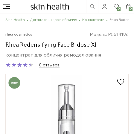
0
0
Skin Health
Догляд за шкірою обличчя
Концентрати
Rhea Redensif
Модель: P5514196
rhea cosmetics
Rhea Redensifying Face B-dose XI
концентрат для обличчя ремоделювання
★
★
★
★
★
★
★
★
★
★
0 отзывов