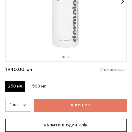
1940.00
грн
Є в наявності
250 мл
500 мл
т
о
в
а
р
д
о
д
а
н
о
в
к
о
ш
и
к
купити в один клік