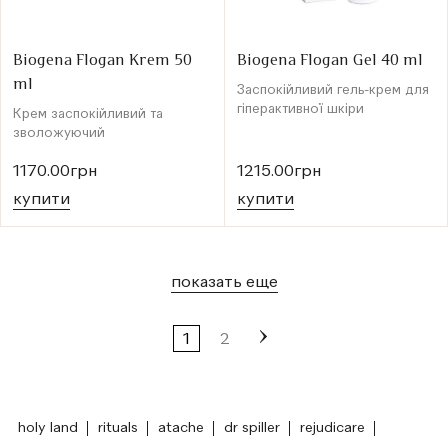
Biogena Flogan Krem 50
Biogena Flogan Gel 40 ml
ml
Заспокійливий гель-крем для
гіперактивної шкіри
Крем заспокійливий та
зволожуючий
1170.00грн
1215.00грн
купити
купити
показать еще
1
2
holy land
rituals
atache
dr spiller
rejudicare