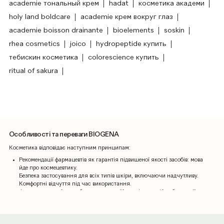
academie тональный крем
hadat
косметика академи
holy land boldcare
academie крем вокруг глаз
academie boisson drainante
bioelements
soskin
rhea cosmetics
joico
hydropeptide купить
тебискин косметика
colorescience купить
ritual of sakura
Особливості та переваги BIOGENA
Косметика відповідає наступним принципам:
Рекомендації фармацевтів як гарантія підвищеної якості засобів: мова
йде про космецевтику.
Безпека застосування для всіх типів шкіри, включаючи надчутливу.
Комфортні відчуття під час використання.
Формули грошей розробляються у своїй дослідницькій лабораторії.
Короткий екскурс в історію бренду
Компанія Valetudo s.r.l. була заснована в 1982 р., її засновник - лікар-