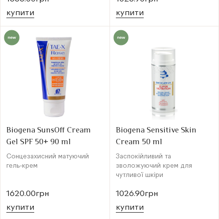
купити
купити
Biogena SunsOff Cream
Biogena Sensitive Skin
Gel SPF 50+ 90 ml
Cream 50 ml
Сонцезахисний матуючий
Заспокійливий та
гель-крем
зволожуючий крем для
чутливої ​​шкіри
1620.00грн
1026.90грн
купити
купити