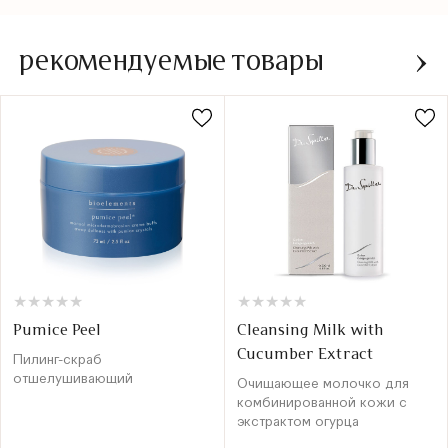
рекомендуемые товары
★
★
★
★
★
★
★
★
★
★
★
★
★
★
★
★
★
★
★
★
Pumice Peel
Cleansing Milk with
Cucumber Extract
Пилинг-скраб
отшелушивающий
Очищающее молочко для
комбинированной кожи с
экстрактом огурца