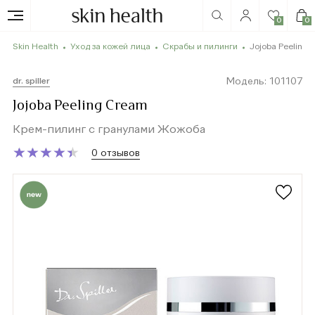
0
0
Skin Health
Уход за кожей лица
Скрабы и пилинги
Jojoba Peeling
Модель: 101107
dr. spiller
Jojoba Peeling Cream
Крем-пилинг с гранулами Жожоба
★
★
★
★
★
★
★
★
★
★
0 отзывов