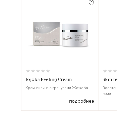
★
★
★
★
★
★
★
★
★
★
★
★
★
★
Jojoba Peeling Cream
Skin r
Крем-пилинг с гранулами Жожоба
Восста
лица
подробнее