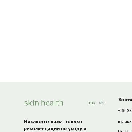
Конт
rus
ukr
+38 (0
вулиця
Никакого спама: только
рекомендации по уходу и
Пн-Пт: