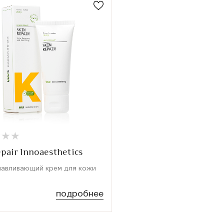
★
★
★
★
★
★
epair Innoaesthetics
навливающий крем для кожи
подробнее