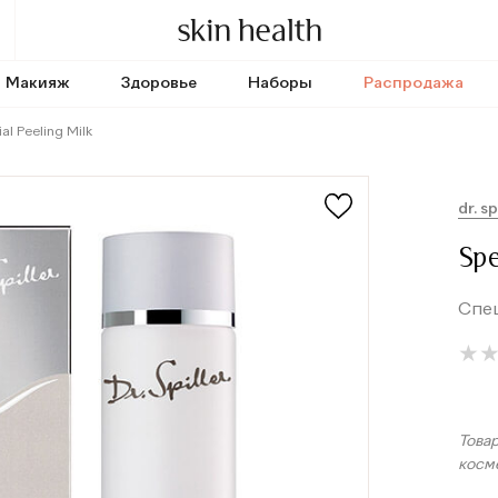
Макияж
Здоровье
Наборы
Распродажа
al Peeling Milk
dr. sp
Spe
Спе
★
★
Това
косм