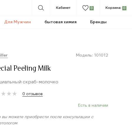
Кабинет
Корзина:
0
0
Для Мужчин
бытовая химия
Бренды
iller
Модель: 101012
cial Peeling Milk
циальный скраб-молочко
★
★
★
★
★
★
★
★
0 отзывов
Есть в наличии
р вы можете приобрести после консультации с
етологом