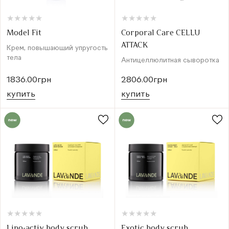
★
★
★
★
★
★
★
★
★
★
★
★
★
★
★
★
★
★
★
★
Model Fit
Corporal Care CELLU
ATTACK
Крем, повышающий упругость
тела
Антицеллюлитная сыворотка
1836.00грн
2806.00грн
купить
купить
★
★
★
★
★
★
★
★
★
★
★
★
★
★
★
★
★
★
★
★
Lipo-activ body scrub
Exotic body scrub