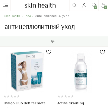
0
0
Skin Health
Тело
Антицеллюлитный уход
антицеллюлитный уход
★
★
★
★
★
★
★
★
★
★
★
★
★
★
★
★
★
★
★
★
Thalgo Duo defi fermete
Active draining