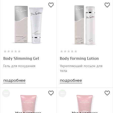
★
★
★
★
★
★
★
★
★
★
★
★
★
★
★
★
★
★
★
★
Body Slimming Gel
Body Forming Lotion
Гель для похудения
Укрепляющий лосьон для
тела
подробнее
подробнее