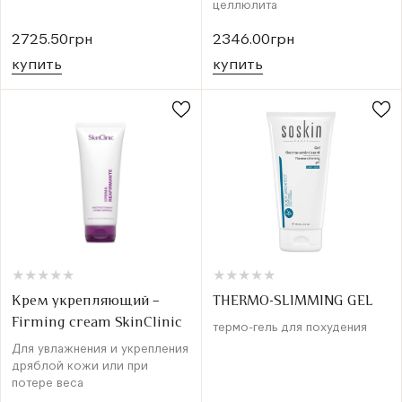
целлюлита
2725.50грн
2346.00грн
купить
купить
★
★
★
★
★
★
★
★
★
★
★
★
★
★
★
★
★
★
★
★
Крем укрепляющий –
THERMO-SLIMMING GEL
Firming cream SkinClinic
термо-гель для похудения
Для увлажнения и укрепления
дряблой кожи или при
потере веса