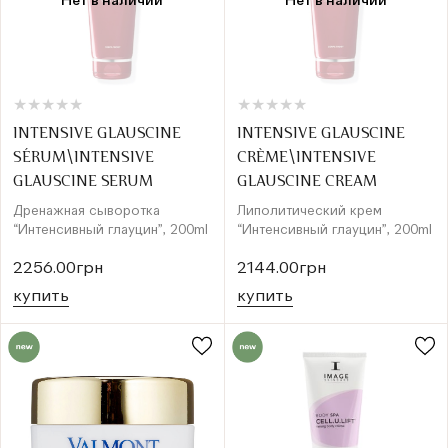
Нет в наличии
Нет в наличии
★
★
★
★
★
★
★
★
★
★
★
★
★
★
★
★
★
★
★
★
INTENSIVE GLAUSCINE
INTENSIVE GLAUSCINE
SÉRUM\INTENSIVE
CRÈME\INTENSIVE
GLAUSCINE SERUM
GLAUSCINE CREAM
Дренажная сыворотка
Липолитический крем
“Интенсивный глауцин”, 200ml
“Интенсивный глауцин”, 200ml
2256.00грн
2144.00грн
купить
купить