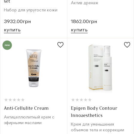
set
Актив дренаж
Набор для упругости кожи
3932.00грн
1862.00грн
купить
купить
★
★
★
★
★
★
★
★
★
★
★
★
★
★
★
★
★
★
★
★
Anti-Cellulite Cream
Epigen Body Contour
Innoaesthetics
Антицеллюлитный крем с
эфирными маслами
Крем для уменьшения
объемов тела и коррекции