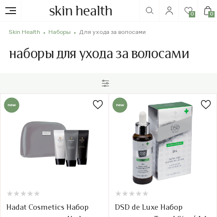
0
0
Skin Health
Наборы
Для ухода за волосами
наборы для ухода за волосами
★
★
★
★
★
★
★
★
★
★
★
★
★
★
★
★
★
★
★
★
Hadat Cosmetics Набор
DSD de Luxe Набор