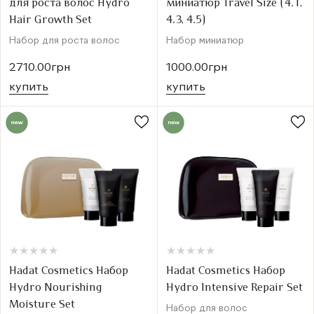
для роста волос Hydro
миниатюр Travel Size (4.1,
Hair Growth Set
4.3, 4.5)
Набор для роста волос
Набор миниатюр
2710.00грн
1000.00грн
купить
купить
★
★
★
★
★
★
★
★
★
★
★
★
★
★
★
★
★
★
★
★
Hadat Cosmetics Набор
Hadat Cosmetics Набор
Hydro Nourishing
Hydro Intensive Repair Set
Moisture Set
Набор для волос