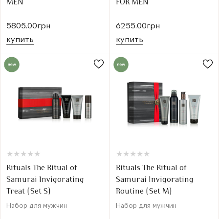
MEN
FOR MEN
5805.00грн
6255.00грн
купить
купить
★
★
★
★
★
★
★
★
★
★
★
★
★
★
★
★
★
★
★
★
Rituals The Ritual of
Rituals The Ritual of
Samurai Invigorating
Samurai Invigorating
Treat (Set S)
Routine (Set M)
Набор для мужчин
Набор для мужчин