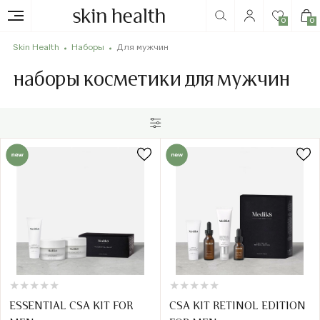
0
0
Skin Health
Наборы
Для мужчин
наборы косметики для мужчин
★
★
★
★
★
★
★
★
★
★
★
★
★
★
★
★
★
★
★
★
ESSENTIAL CSA KIT FOR
CSA KIT RETINOL EDITION