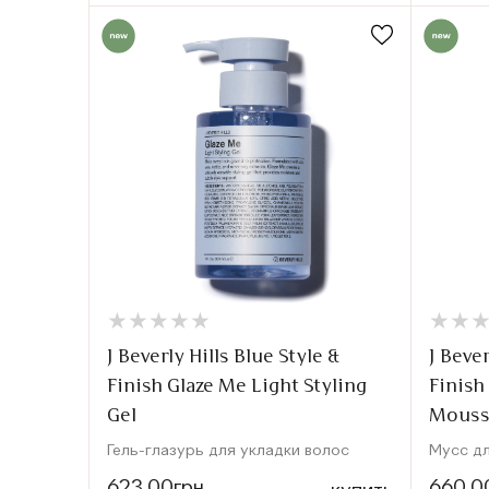
★
★
★
★
★
★
★
★
★
★
★
★
★
★
J Beverly Hills Blue Style &
J Bever
Finish Glaze Me Light Styling
Finis
Gel
Mous
Гель-глазурь для укладки волос
Мусс дл
623.00грн
660.0