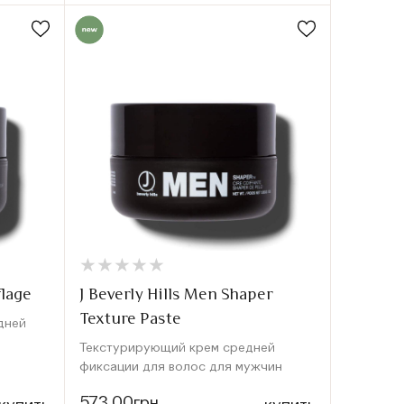
★
★
★
★
★
★
★
★
★
★
flage
J Beverly Hills Men Shaper
Texture Paste
дней
Текстурирующий крем средней
фиксации для волос для мужчин
573.00грн