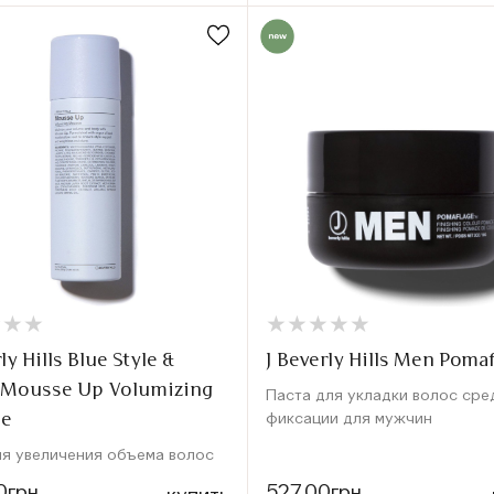
★
★
★
★
★
★
★
★
★
★
★
★
★
★
★
★
ly Hills Blue Style &
J Beverly Hills Men Poma
h Mousse Up Volumizing
Паста для укладки волос сре
se
фиксации для мужчин
я увеличения объема волос
0грн
527.00грн