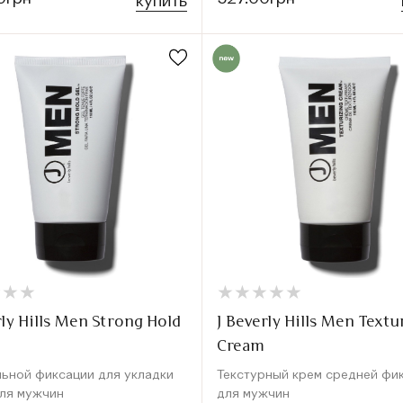
купить
★
★
★
★
★
★
★
★
★
★
★
★
★
★
★
★
rly Hills Men Strong Hold
J Beverly Hills Men Textu
Cream
льной фиксации для укладки
Текстурный крем средней фи
для мужчин
для мужчин