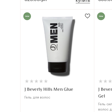
купить
★
★
★
★
★
★
★
★
★
★
★
★
★
★
J Beverly Hills Men Glue
J Beve
Gel
Гель для волос
Гель си
волос 