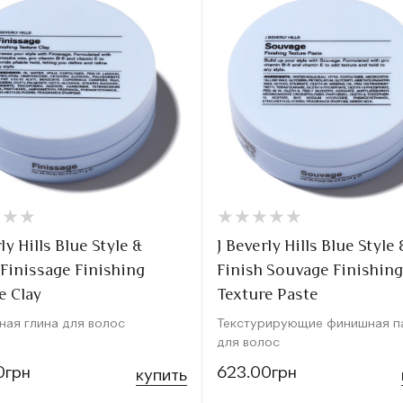
★
★
★
★
★
★
★
★
★
★
★
★
★
★
★
★
ly Hills Blue Style &
J Beverly Hills Blue Style 
 Finissage Finishing
Finish Souvage Finishing
e Clay
Texture Paste
ная глина для волос
Текстурирующие финишная п
для волос
0грн
623.00грн
купить