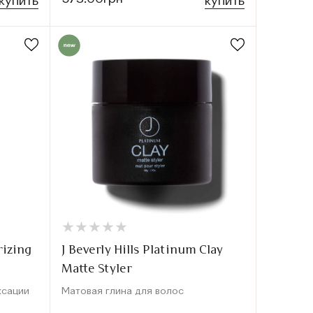
купить
купить
★
★
★
★
★
★
★
★
★
★
rizing
J Beverly Hills Platinum Clay
Matte Styler
ксации
Матовая глина для волос