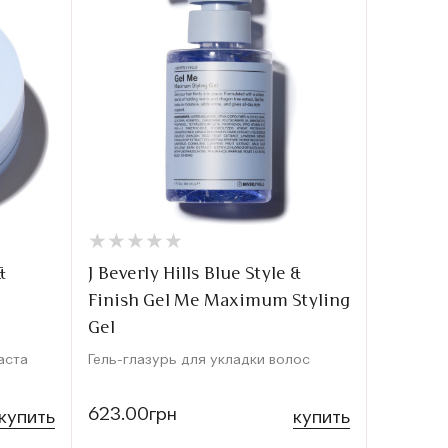
★
★
★
★
★
★
★
★
★
★
&
J Beverly Hills Blue Style &
Finish Gel Me Maximum Styling
Gel
аста
Гель-глазурь для укладки волос
623.00грн
купить
купить