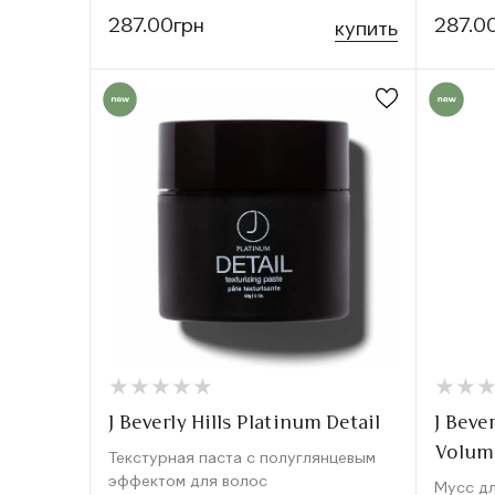
287.00грн
287.0
купить
★
★
★
★
★
★
★
★
★
★
★
★
★
★
J Beverly Hills Platinum Detail
J Beve
Volum
Текстурная паста с полуглянцевым
эффектом для волос
Мусс д