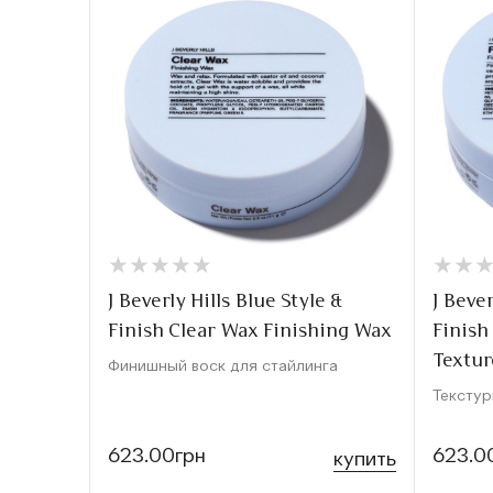
★
★
★
★
★
★
★
★
★
★
★
★
★
★
J Beverly Hills Blue Style &
J Bever
Finish Clear Wax Finishing Wax
Finish
Textur
Финишный воск для стайлинга
Текстур
623.00грн
623.0
купить