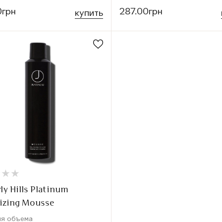
0грн
287.00грн
купить
★
★
★
★
★
★
rly Hills Platinum
izing Mousse
ля объема