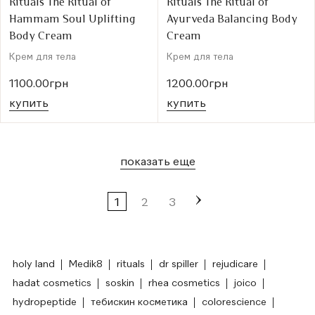
Rituals The Ritual of
Rituals The Ritual of
Hammam Soul Uplifting
Ayurveda Balancing Body
Body Cream
Cream
Крем для тела
Крем для тела
1100.00грн
1200.00грн
купить
купить
показать еще
1
2
3
holy land
Medik8
rituals
dr spiller
rejudicare
hadat cosmetics
soskin
rhea cosmetics
joico
hydropeptide
тебискин косметика
colorescience