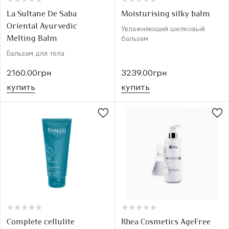
★
★
★
★
★
★
★
★
★
★
★
★
★
★
★
★
★
★
★
★
La Sultane De Saba
Moisturising silky balm
Oriental Ayurvedic
Увлажняющий шелковый
Melting Balm
бальзам
Бальзам для тела
2160.00грн
3239.00грн
купить
купить
★
★
★
★
★
★
★
★
★
★
★
★
★
★
★
★
★
★
★
★
Complete cellulite
Rhea Cosmetics AgeFree