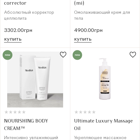
corrector
(mi)
Абсолютный корректор
Омолаживающий крем для
целлюлита
тела
3302.00грн
4900.00грн
купить
купить
★
★
★
★
★
★
★
★
★
★
★
★
★
★
★
★
★
★
★
★
NOURISHING BODY
Ultimate Luxury Massage
CREAM™
Oil
Интенсивно увлажняющий
Укрепляющее массажное