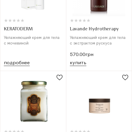
★
★
★
★
★
★
★
★
★
★
★
★
★
★
★
★
★
★
★
★
KERATODERM
Lavande Hydrotherapy
Увлажняющий крем для тела
Увлажняющий крем для тела
с мочевиной
с экстрактом рускуса
570.00грн
подробнее
купить