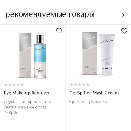
рекомендуемые товары
★
★
★
★
★
★
★
★
★
★
★
★
★
★
★
★
★
★
★
★
Eye Make-up Remover
Dr. Spiller Wash Cream
Двухфазное средство для
Крем для умывания
снятия макияжа с глаз
Dr.Spiller