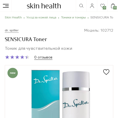
0
0
Skin Health
Уход за кожей лица
Тоники и тонеры
SENSICURA Toner
Модель: 102712
dr. spiller
SENSICURA Toner
Тоник для чувствительной кожи
★
★
★
★
★
★
★
★
★
★
0 отзывов