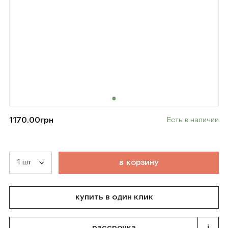
1170.00
грн
Есть в наличии
т
о
в
а
р
д
о
б
а
в
л
е
н
в
к
о
р
з
и
н
у
купить в один клик
рассрочка
i