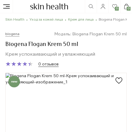
0
0
Skin Health
Уход за кожей лица
Крем для лица
Biogena Flogan Kre
Модель: Biogena Flogan Krem 50 ml
biogena
Biogena Flogan Krem 50 ml
Крем успокаивающий и увлажняющий
★
★
★
★
★
★
★
★
★
★
0 отзывов