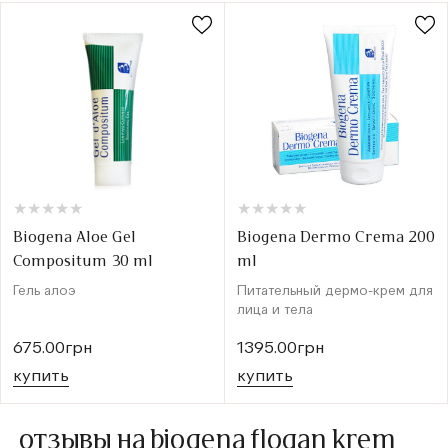
★
★
★
★
★
★
★
★
★
★
★
★
★
★
★
★
★
★
★
★
Biogena Aloe Gel
Biogena Dermo Crema 200
Compositum 30 ml
ml
Гель алоэ
Питательный дермо-крем для
лица и тела
675.00грн
1395.00грн
купить
купить
отзывы на biogena flogan krem