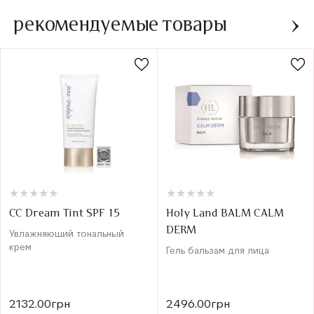
рекомендуемые товары
★
★
★
★
★
★
★
★
★
★
★
★
★
★
★
★
★
★
★
★
CC Dream Tint SPF 15
Holy Land BALM CALM
DERM
Увлажняющий тональный
крем
Гель бальзам для лица
2132.00грн
2496.00грн