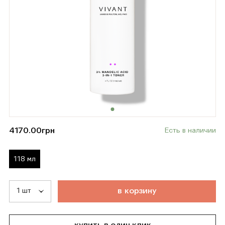
4170.00
грн
Есть в наличии
118 мл
т
о
в
а
р
д
о
б
а
в
л
е
н
в
к
о
р
з
и
н
у