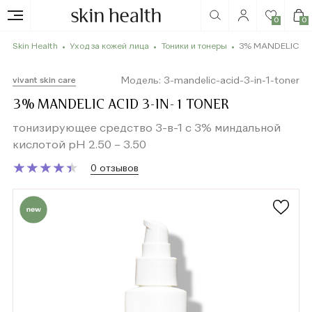
0
0
Skin Health
Уход за кожей лица
Тоники и тонеры
3% MANDELIC ACI
Модель: 3-mandelic-acid-3-in-1-toner
vivant skin care
3% MANDELIC ACID 3-IN-1 TONER
тонизирующее средство 3-в-1 с 3% миндальной
кислотой рН 2.50 – 3.50
★
★
★
★
★
★
★
★
★
★
0 отзывов