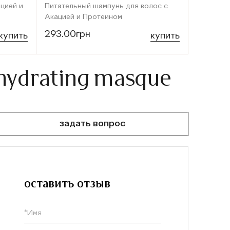
ацией и
Питательный шампунь для волос с
Текстури
Акацией и Протеином
кучерявы
293.00грн
783.00
купить
купить
a hydrating masque
задать вопрос
оставить отзыв