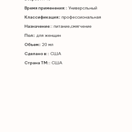
Время применения: :
Универсльный
Классификация::
профессиональная
Назначение: :
питание,смягчение
Пол::
для женщин
Объем::
20 мл
Сделано в: :
США
Страна ТМ: :
США