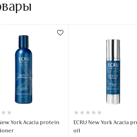
овары
★
★
★
★
★
★
★
★
★
★
★
★
★
★
★
★
ew York Acacia protein
ECRU New York Acacia pr
ioner
oil