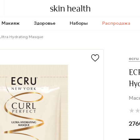
Макияж
Здоровье
Наборы
Распродажа
 Ultra Hydrating Masque
ecru
ECR
Hy
Мас
★
★
276