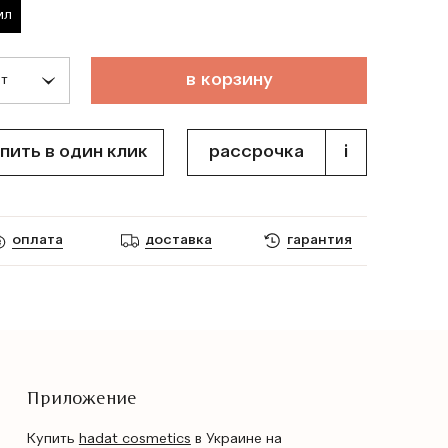
мл
т
о
в
а
р
д
о
б
а
в
л
е
н
в
к
о
р
з
и
н
у
пить в один клик
рассрочка
i
оплата
доставка
гарантия
Приложение
Купить
hadat cosmetics
в Украине на