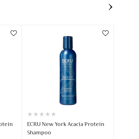
★
★
★
★
★
★
★
★
★
★
★
★
★
★
★
★
otein
ECRU New York Acacia Protein
ECRU Ne
Shampoo
Dry Fo