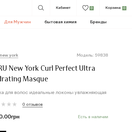
Кабинет
Корзина:
0
0
Для Мужчин
бытовая химия
Бренды
 new york
Модель: 59838
U New York Curl Perfect Ultra
drating Masque
ка для волос идеальные локоны увлажняющая
★
★
★
★
★
★
★
★
0 отзывов
0.00
грн
Есть в наличии