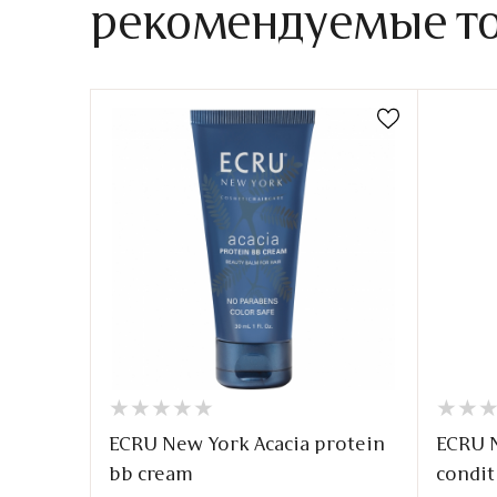
рекомендуемые т
★
★
★
★
★
★
★
★
★
★
★
★
★
★
ECRU New York Acacia protein
ECRU N
bb cream
condit