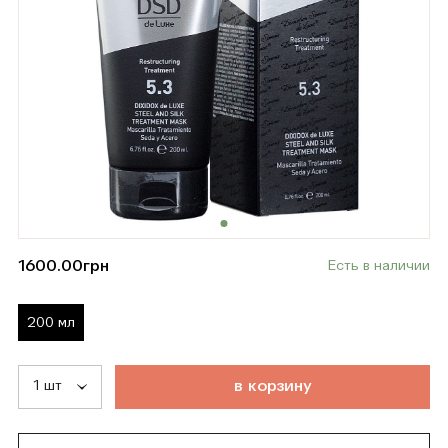
1600.00
грн
Есть в наличии
200 мл
т
о
в
а
р
д
о
б
а
в
л
е
н
в
к
о
р
з
и
н
у