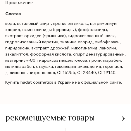
Приложение
Состав
вода, цетиловый спирт, пропиленгликоль, цетримониум
хлорид, сфинголипиды (церамиды), фосфолипиды,
экстракт орхидеи (ярышника), гидролизованный шелк,
гидролизованный кератин, тиамина хлорид, рибофлавин,
пиридоксин, экстракт дрожжей, никотинамид, ланолин,
эвкалиптол, фосфорная кислота, спирт денатурированный,
кватерниум-80, гидроксиэтилцеллюлоза, пропилпарабен,
метилпарабен, отдушка, гексилциннамальдегид, гераниол,
д-лимонен, цитронеллол, CI 16255, CI 28440, CI 19140.
Купить
hadat cosmetics
в Украине на официальном сайте.
рекомендуемые товары