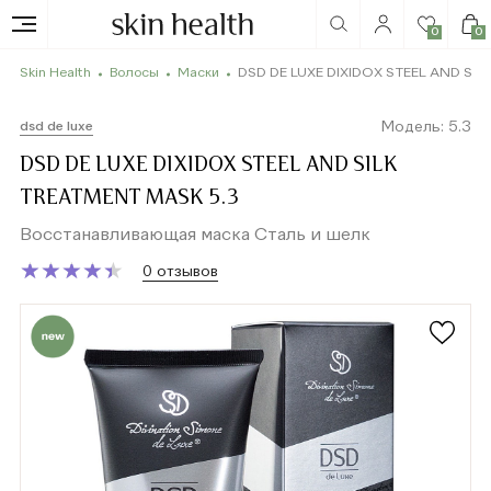
0
0
Skin Health
Волосы
Маски
DSD DE LUXE DIXIDOX STEEL AND SIL
Модель: 5.3
dsd de luxe
DSD DE LUXE DIXIDOX STEEL AND SILK
TREATMENT MASK 5.3
Восстанавливающая маска Сталь и шелк
★
★
★
★
★
★
★
★
★
★
0 отзывов