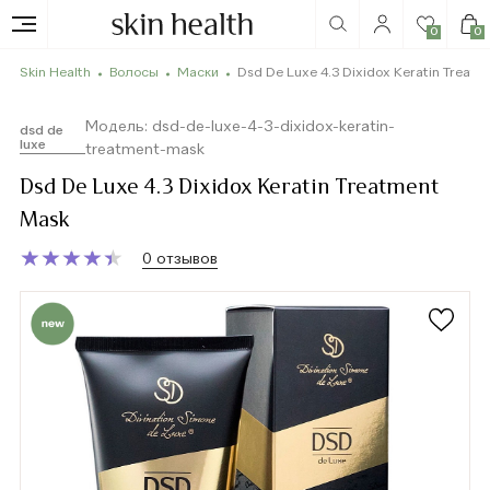
0
0
Skin Health
Волосы
Маски
Dsd De Luxe 4.3 Dixidox Keratin Treat
Модель: dsd-de-luxe-4-3-dixidox-keratin-
dsd de
luxe
treatment-mask
Dsd De Luxe 4.3 Dixidox Keratin Treatment
Mask
★
★
★
★
★
★
★
★
★
★
0 отзывов