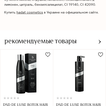
лимонен, цитраль, бензилсалицилат, СI 19140, CI 42090.
Купить
hadat cosmetics
в Украине на официальном сайте.
рекомендуемые товары
★
★
★
★
★
★
★
★
★
★
★
★
★
★
★
★
★
★
★
★
DSD DE LUXE BOTOX HAIR
DSD DE LUXE BOTOX HAIR