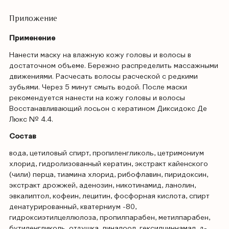
Приложение
Применение
Нанести маску на влажную кожу головы и волосы в
достаточном объеме. Бережно распределить массажными
движениями. Расчесать волосы расческой с редкими
зубьями. Через 5 минут смыть водой. После маски
рекомендуется нанести на кожу головы и волосы
Восстанавливающий лосьон с кератином Диксидокс Де
Люкс № 4.4.
Состав
вода, цетиловый спирт, пропиленгликоль, цетримониум
хлорид, гидролизованный кератин, экстракт кайенского
(чили) перца, тиамина хлорид, рибофлавин, пиридоксин,
экстракт дрожжей, аденозин, никотинамид, ланолин,
эвкалиптол, кофеин, лецитин, фосфорная кислота, спирт
денатурированный, кватерниум -80,
гидроксиэтилцеллюлоза, пропилпарабен, метилпарабен,
бутиленгликоль, отдушка, линалоол, гексилциннамал, д-