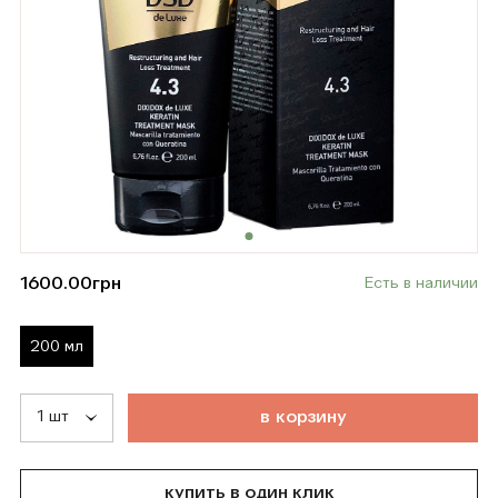
1600.00
грн
Есть в наличии
200 мл
т
о
в
а
р
д
о
б
а
в
л
е
н
в
к
о
р
з
и
н
у
купить в один клик