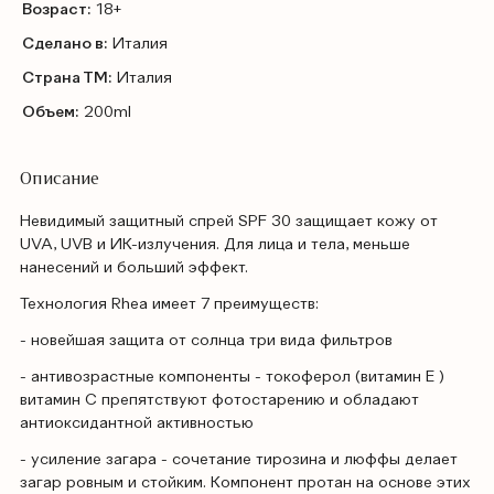
Возраст:
18+
Сделано в:
Италия
Страна ТМ:
Италия
Объем:
200ml
Описание
Невидимый защитный спрей SPF 30 защищает кожу от
UVA, UVB и ИК-излучения. Для лица и тела, меньше
нанесений и больший эффект.
Технология Rhea имеет 7 преимуществ:
- новейшая защита от солнца три вида фильтров
- антивозрастные компоненты - токоферол (витамин Е )
витамин С препятствуют фотостарению и обладают
антиоксидантной активностью
- усиление загара - сочетание тирозина и люффы делает
загар ровным и стойким. Компонент протан на основе этих