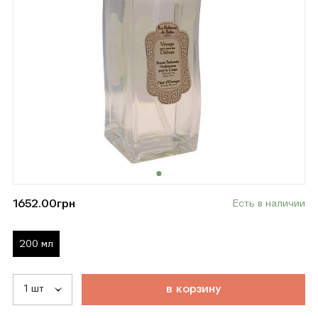
1652.00
грн
Есть в наличии
200 мл
т
о
в
а
р
д
о
б
а
в
л
е
н
в
к
о
р
з
и
н
у