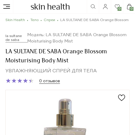
0
0
Skin Health
Тело
Спреи
LA SULTANE DE SABA Orange Blossom Mois
Модель: LA SULTANE DE SABA Orange Blossom
la sultane
de saba
Moisturising Body Mist
LA SULTANE DE SABA Orange Blossom
Moisturising Body Mist
УВЛАЖНЯЮЩИЙ СПРЕЙ ДЛЯ ТЕЛА
★
★
★
★
★
★
★
★
★
★
0 отзывов