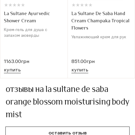
★
★
★
★
★
★
★
★
★
★
★
★
★
★
★
★
★
★
★
★
La Sultane Ayurvedic
La Sultane De Saba Hand
Shower Cream
Cream Champaka Tropical
Flowers
Крем-гель для душа с
запахом аюверды
Увлажняющий крем для рук
1163.00грн
851.00грн
купить
купить
отзывы на la sultane de saba
orange blossom moisturising body
mist
оставить отзыв