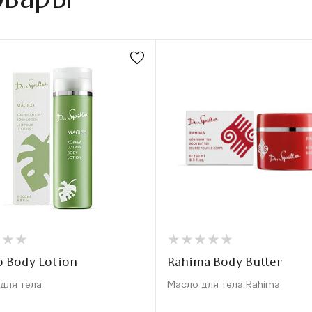
★
★
★
★
★
★
★
★
★
★
★
★
★
★
★
★
o Body Lotion
Rahima Body Butter
для тела
Масло для тела Rahima