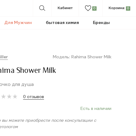
Кабинет
Корзина:
0
0
Для Мужчин
бытовая химия
Бренды
iller
Модель: Rahima Shower Milk
hima Shower Milk
очко для душа
★
★
★
★
★
★
★
★
0 отзывов
Есть в наличии
р вы можете приобрести после консультации с
етологом