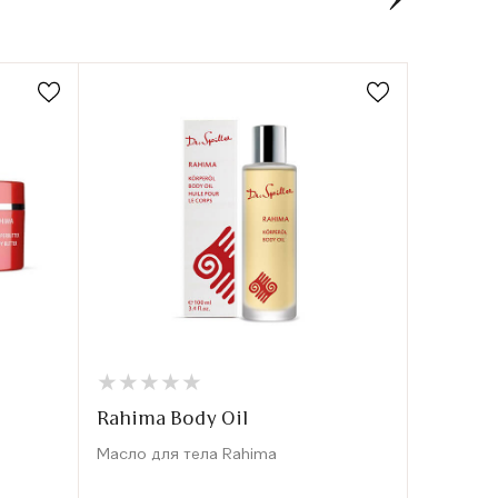
★
★
★
★
★
★
★
★
★
★
★
★
★
★
★
★
Rahima Body Oil
Gaoxin
Масло для тела Rahima
Крем для