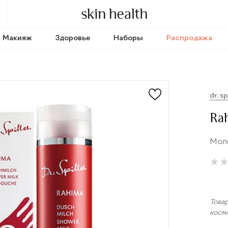
Макияж
Здоровье
Наборы
Распродажа
dr. sp
Ra
Мол
★
★
Това
косм