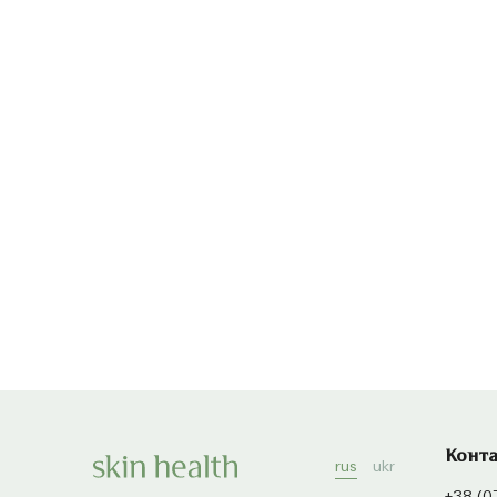
Конт
rus
ukr