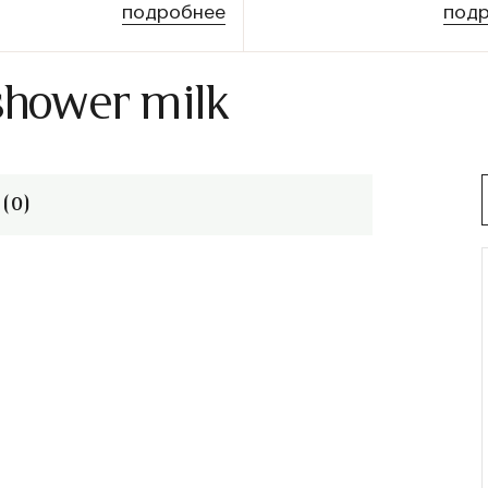
подробнее
под
shower milk
(0)