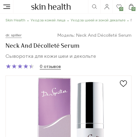
0
0
Skin Health
Уход за кожей лица
Уход за шеей и зоной декальте
Nec
Модель: Neck And Décolleté Serum
dr. spiller
Neck And Décolleté Serum
Сыворотка для кожи шеи и декольте
★
★
★
★
★
★
★
★
★
★
0 отзывов