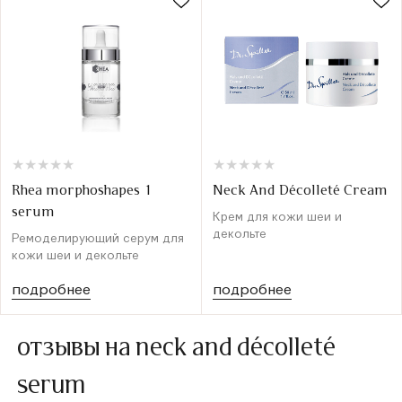
★
★
★
★
★
★
★
★
★
★
★
★
★
★
★
★
★
★
★
★
Rhea morphoshapes 1
Neck And Décolleté Cream
serum
Крем для кожи шеи и
декольте
Ремоделирующий серум для
кожи шеи и декольте
подробнее
подробнее
отзывы на neck and décolleté
serum