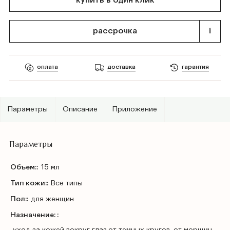
купить в один клик
рассрочка
i
оплата
доставка
гарантия
Параметры
Описание
Приложение
Параметры
Объем::
15 мл
Тип кожи::
Все типы
Пол::
для женщин
Назначение: :
уход за кожей вокруг глаз,от темных кругов, от морщин