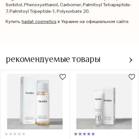
Sorbitol, Phenoxyethanol, Carbomer, Palmitoyl Tetrapeptide-
7, Palmitoyl Tripeptide-1, Polysorbate 20.
Купить
hadat cosmetics
в Украине на официальном сайте.
рекомендуемые товары
★
★
★
★
★
★
★
★
★
★
★
★
★
★
★
★
★
★
★
★