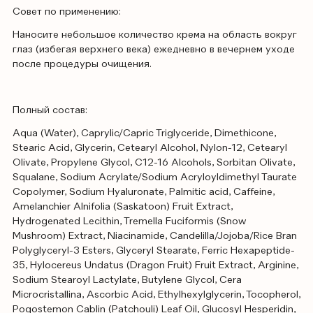
Совет по применению:
Наносите небольшое количество крема на область вокруг
глаз (избегая верхнего века) ежедневно в вечернем уходе
после процедуры очищения.
Полный состав:
Aqua (Water), Caprylic/Capric Triglyceride, Dimethicone,
Stearic Acid, Glycerin, Cetearyl Alcohol, Nylon-12, Cetearyl
Olivate, Propylene Glycol, C12-16 Alcohols, Sorbitan Olivate,
Squalane, Sodium Acrylate/Sodium Acryloyldimethyl Taurate
Copolymer, Sodium Hyaluronate, Palmitic acid, Caffeine,
Amelanchier Alnifolia (Saskatoon) Fruit Extract,
Hydrogenated Lecithin, Tremella Fuciformis (Snow
Mushroom) Extract, Niacinamide, Candelilla/Jojoba/Rice Bran
Polyglyceryl-3 Esters, Glyceryl Stearate, Ferric Hexapeptide-
35, Hylocereus Undatus (Dragon Fruit) Fruit Extract, Arginine,
Sodium Stearoyl Lactylate, Butylene Glycol, Cera
Microcristallina, Ascorbic Acid, Ethylhexylglycerin, Tocopherol,
Pogostemon Cablin (Patchouli) Leaf Oil, Glucosyl Hesperidin,