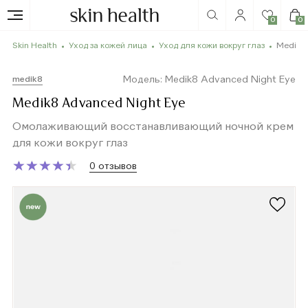
0
0
Skin Health
Уход за кожей лица
Уход для кожи вокруг глаз
Medik8 
Модель: Medik8 Advanced Night Eye
medik8
Medik8 Advanced Night Eye
Омолаживающий восстанавливающий ночной крем
для кожи вокруг глаз
★
★
★
★
★
★
★
★
★
★
0 отзывов