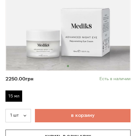
2250.00
грн
Есть в наличии
15 мл
т
о
в
а
р
д
о
б
а
в
л
е
н
в
к
о
р
з
и
н
у