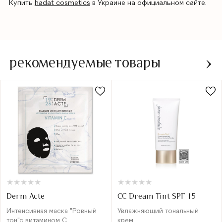
Купить
hadat cosmetics
в Украине на официальном сайте.
рекомендуемые товары
★
★
★
★
★
★
★
★
★
★
★
★
★
★
★
★
★
★
★
★
Derm Acte
CC Dream Tint SPF 15
Интенсивная маска "Ровный
Увлажняющий тональный
тон"с витамином С
крем