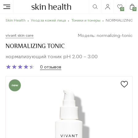
0
0
Skin Health
Уход за кожей лица
Тоники и тонеры
NORMALIZING T
Модель: normalizing-tonic
vivant skin care
NORMALIZING TONIC
нормализующий тоник pH 2.00 – 3.00
★
★
★
★
★
★
★
★
★
★
0 отзывов