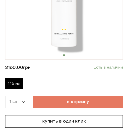
3160.00
грн
Есть в наличии
115 мл
т
о
в
а
р
д
о
б
а
в
л
е
н
в
к
о
р
з
и
н
у
купить в один клик