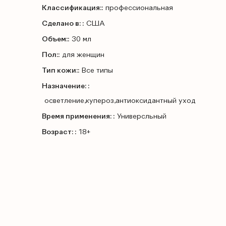
Классификация::
профессиональная
Сделано в: :
США
Объем::
30 мл
Пол::
для женщин
Тип кожи::
Все типы
Назначение: :
осветление,купероз,антиоксидантный уход
Время применения: :
Универсльный
Возраст: :
18+