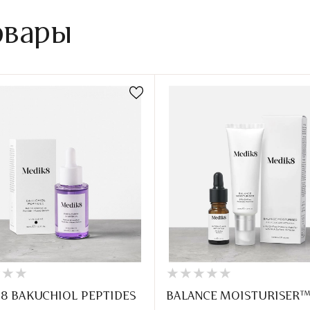
овары
★
★
★
★
★
★
★
★
★
★
★
★
★
★
★
★
8 BAKUCHIOL PEPTIDES
BALANCE MOISTURISER™