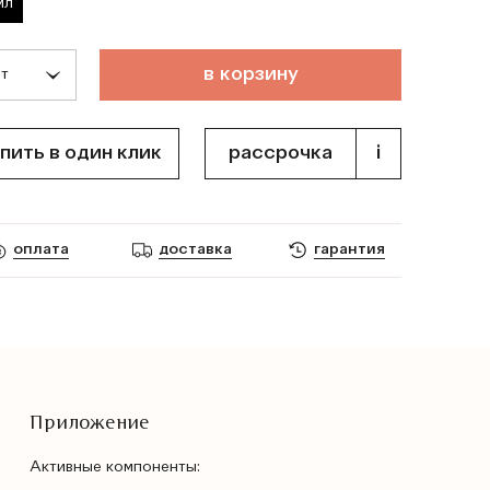
мл
т
о
в
а
р
д
о
б
а
в
л
е
н
в
к
о
р
з
и
н
у
пить в один клик
рассрочка
i
оплата
доставка
гарантия
Приложение
Активные компоненты: