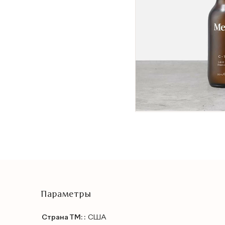
Параметры
Страна ТМ: :
США