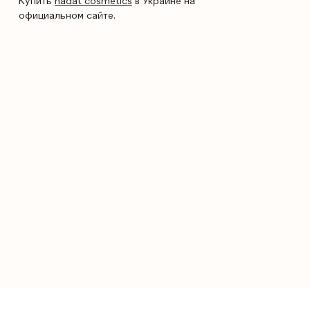
Купить
hadat cosmetics
в Украине на
официальном сайте.