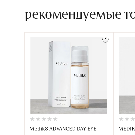
рекомендуемые т
★
★
★
★
★
★
★
★
★
★
★
★
★
★
Medik8 ADVANCED DAY EYE
MEDIK