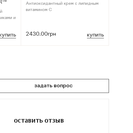
OR™
Антиоксидантный крем с липидным
Тоник дл
витамином С
й
иками и
2430.00грн
2250.0
купить
купить
задать вопрос
оставить отзыв