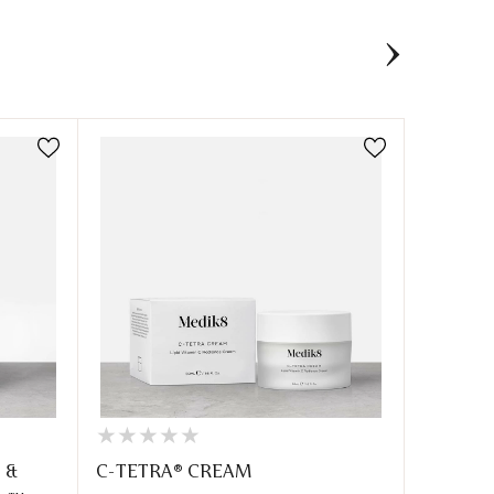
★
★
★
★
★
★
★
★
★
★
★
★
★
★
★
★
 &
C-TETRA® CREAM
PORE M