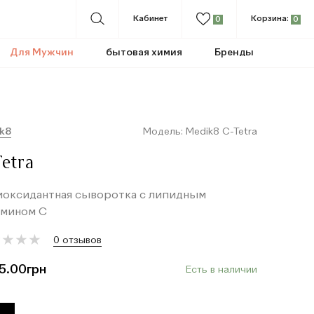
Кабинет
Корзина:
0
0
Для Мужчин
бытовая химия
Бренды
k8
Модель: Medik8 C-Tetra
Tetra
иоксидантная сыворотка с липидным
амином С
★
★
★
★
★
★
★
★
0 отзывов
5.00
грн
Есть в наличии