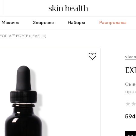
Макияж
Здоровье
Наборы
Распродажа
FOL-A ™ FORTE (LEVEL III)
vivan
EX
Сыво
проп
★
★
594