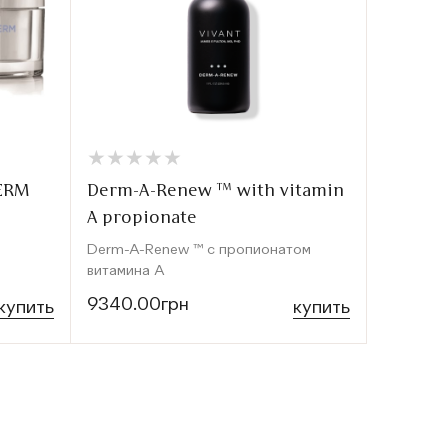
★
★
★
★
★
★
★
★
★
★
★
★
★
★
★
★
DERM
Derm-A-Renew ™ with vitamin
Vivant 
A propionate
Сыворотк
1) с про
Derm-A-Renew ™ с пропионатом
витамина А
9340.00грн
5430.0
купить
купить