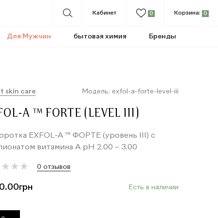
Кабинет
Корзина:
0
0
Для Мужчин
бытовая химия
Бренды
t skin care
Модель: exfol-a-forte-level-iii
FOL-A ™ FORTE (LEVEL III)
ротка EXFOL-A ™ ФОРТЕ (уровень III) с
ионатом витамина А рН 2.00 – 3.00
★
★
★
★
★
★
★
★
0 отзывов
0.00
грн
Есть в наличии