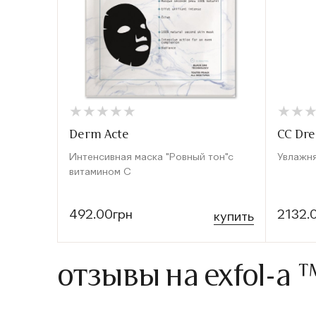
★
★
★
★
★
★
★
★
★
★
★
★
★
★
Derm Acte
CC Dre
Интенсивная маска "Ровный тон"с
Увлажн
витамином С
492.00грн
2132.
купить
отзывы на exfol-a ™ f