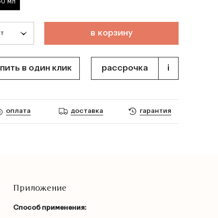
60 мл
т
о
в
а
р
д
о
б
а
в
л
е
н
в
к
о
р
з
и
н
у
пить в один клик
рассрочка
i
оплата
доставка
гарантия
Приложение
Способ применения: