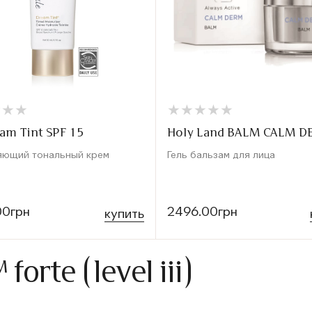
★
★
★
★
★
★
★
★
★
★
★
★
★
★
★
★
am Tint SPF 15
Holy Land BALM CALM 
яющий тональный крем
Гель бальзам для лица
00грн
2496.00грн
купить
orte (level iii)