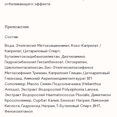
отбеливающего эффекта.
Приложение
Состав:
Вода, Этилгексил Метоксициннамат, Коко-Каприлат /
Каприлат, Цетариловый Спирт,
Бутилметоксидибензоилметан, Диэтиламино
Гидроксибензоил Гексилбензоат, Октокрилен,
Циклопентасилоксан, Бис-Этилгексилоксифенол
Метоксифенил Триазин, Каприлоил Глицин, Цетеариловый
Глюкозид, Аммоний Акрилоилдиметилтаурат ВП
Сополимер, Масло Семян Подсолнечника (Helianthus
Annuus), Экстракт Водорослей Polysiphonia Lanosa,
Экстракт Водорослей Haematococcus Pluvialis, Диметикон
Кроссполимер, Сорбат Калия, Бензоат Натрия, Лимонная
Кислота, Гидроксид Натрия, Т-Бутиловый Спирт, BHT,
Феноксиэтанол