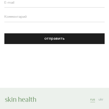
отправить
rus
ukr