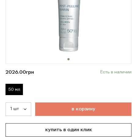
2026.00
грн
Есть в наличии
50 мл
т
о
в
а
р
д
о
б
а
в
л
е
н
в
к
о
р
з
и
н
у
купить в один клик