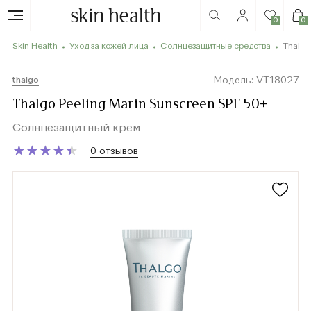
0
0
Skin Health
Уход за кожей лица
Солнцезащитные средства
Thalgo
Модель: VT18027
thalgo
Thalgo Peeling Marin Sunscreen SPF 50+
Солнцезащитный крем
★
★
★
★
★
★
★
★
★
★
0 отзывов