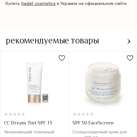
Купить
hadat cosmetics
в Украине на официальном сайте.
рекомендуемые товары
★
★
★
★
★
★
★
★
★
★
★
★
★
★
★
★
★
★
★
★
CC Dream Tint SPF 15
SPF 50 FaceScreen
Увлажняющий тональный
Солнцезащитный крем для