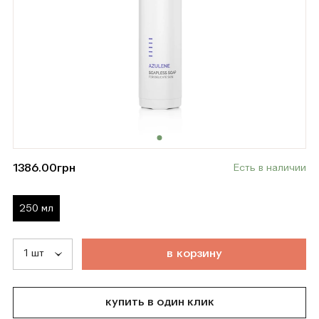
1386.00
грн
Есть в наличии
250 мл
т
о
в
а
р
д
о
б
а
в
л
е
н
в
к
о
р
з
и
н
у
купить в один клик