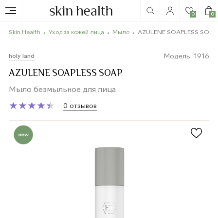
0
0
Skin Health
Уход за кожей лица
Мыло
AZULENE SOAPLESS SOAP
Модель: 1916
holy land
AZULENE SOAPLESS SOAP
Мыло безмыльное для лица
★
★
★
★
★
★
★
★
★
★
0 отзывов