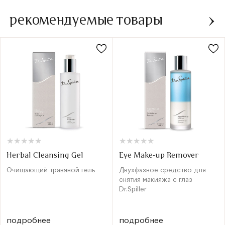
рекомендуемые товары
★
★
★
★
★
★
★
★
★
★
★
★
★
★
★
★
★
★
★
★
Herbal Cleansing Gel
Eye Make-up Remover
Очищающий травяной гель
Двухфазное средство для
снятия макияжа с глаз
Dr.Spiller
подробнее
подробнее