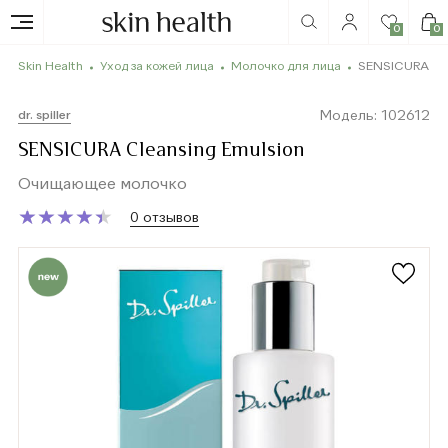
0
0
Skin Health
Уход за кожей лица
Молочко для лица
SENSICURA Cle
Модель: 102612
dr. spiller
SENSICURA Cleansing Emulsion
Очищающее молочко
★
★
★
★
★
★
★
★
★
★
0 отзывов