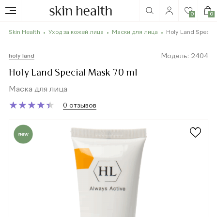
0
0
Skin Health
Уход за кожей лица
Маски для лица
Holy Land Special
Модель: 2404
holy land
Holy Land Special Mask 70 ml
Маска для лица
★
★
★
★
★
★
★
★
★
★
0 отзывов