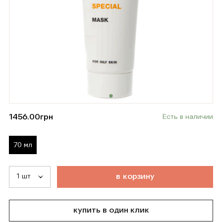
1456.00
грн
Есть в наличии
70 мл
т
о
в
а
р
д
о
б
а
в
л
е
н
в
к
о
р
з
и
н
у
купить в один клик