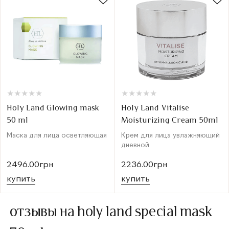
★
★
★
★
★
★
★
★
★
★
★
★
★
★
★
★
★
★
★
★
Holy Land Glowing mask
Holy Land Vitalise
50 ml
Moisturizing Cream 50ml
Маска для лица осветляющая
Крем для лица увлажняющий
дневной
2496.00грн
2236.00грн
купить
купить
отзывы на holy land special mask